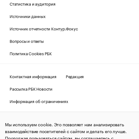
Статистика и аудитория
Источники данных
Источник отчетности Контур.Фокус
Вопросы и ответы
Политика Cookies РБК
Контактная информация
Редакция
Рассылка РБК Новости
Информация об ограничениях
Правовая информация
О соблюдении авторских прав
Мы используем cookie. Это позволяет нам анализировать
© АО «РОСБИЗНЕСКОНСАЛТИНГ»,
1995–2026.
Сообщения
и материалы информационного агентства «РБК»
взаимодействие посетителей с сайтом и делать его лучше.
(зарегистрировано Федеральной службой по надзору в сфере
Продолжая пользоваться сайтом, вы соглашаетесь с