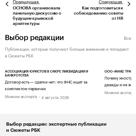
Предыдущая
Следующая
ОСНОВА организовала
Как подготовиться к
панельную дискуссию о
собеседованию: советы
будущем крымской
от HR
архитектуры
Выбор редакции
Все
Публикации, которые получают больше внимания и попадают
в Сюжеты РБК
АССОЦИАЦИЯ ЮРИСТОВ В СФЕРЕ ЛИКВИДАЦИИ И
ООО «МАКС ТРАСТ
БАНКРОТСТВА
Почему иностран
Договор есть — сделки нет: что ФНС ищет за
дважды и не знае
комплектом первички
Мнение эксперт
Мнение эксперта
4 августа 2026
Выбор редакции: экспертные публикации
и Сюжеты РБК