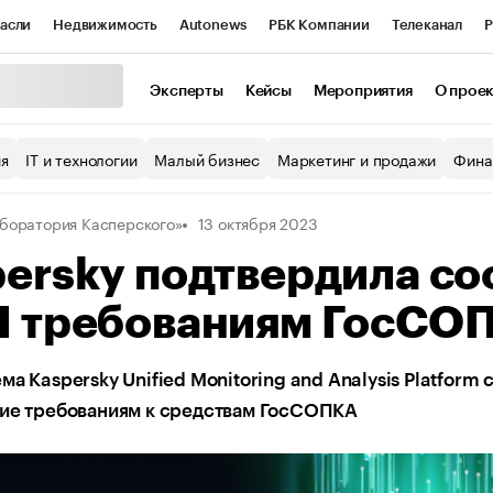
асли
Недвижимость
Autonews
РБК Компании
Телеканал
Р
К Курсы
РБК Life
Тренды
Визионеры
Национальные проекты
Эксперты
Кейсы
Мероприятия
О прое
уб
Исследования
Кредитные рейтинги
Франшизы
Газета
ия
IT и технологии
Малый бизнес
Маркетинг и продажи
Фина
Проверка контрагентов
Политика
Экономика
Бизнес
боратория Касперского»
13 октября 2023
ы
ersky подтвердила со
M требованиям ГосСО
ма Kaspersky Unified Monitoring and Analysis Platform
вие требованиям к средствам ГосСОПКА