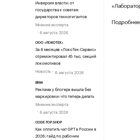
Инверсия власти: от
«Лаборато
государства к советам
директоров техногигантов
Подробнее 
Мнение эксперта
6 августа 2026
ООО «ЛОКОТЕХ»
За 6 месяцев «ЛокоТех-Сервис»
отремонтировал 45 тыс. секций
локомотивов
Новость
6 августа 2026
BNW
Реклама у блогера вышла без
маркировки: что теперь делать
Мнение эксперта
6 августа 2026
CODE-TOP.SHOP
Как оплатить чат GPT в России в
2026: гайд по рабочим