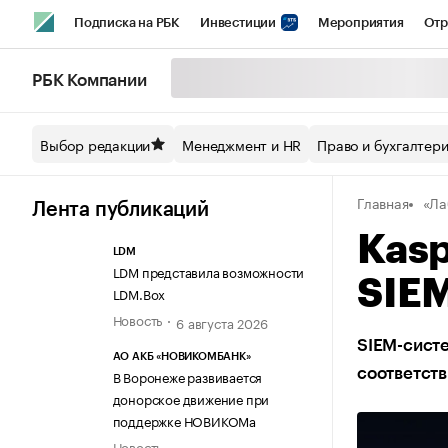
Подписка на РБК
Инвестиции
Мероприятия
Отр
Спорт
Школа управления РБК
РБК Образование
РБ
РБК Компании
Стиль
Крипто
РБК Бизнес-среда
Дискуссионный кл
Выбор редакции
Менеджмент и HR
Право и бухгалтер
Спецпроекты СПб
Конференции СПб
Спецпроекты
Главная
«Ла
Технологии и медиа
Финансы
Рынок наличной валют
Лента публикаций
Kasp
LDM
LDM представила возможности
SIE
LDM.Box
Новость
6 августа 2026
SIEM-систе
АО АКБ «НОВИКОМБАНК»
соответст
В Воронеже развивается
донорское движение при
поддержке НОВИКОМа
Новость