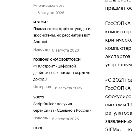
Мнение эксперта
предмет о
6 августа 2026
ГосСОПКА 
RESTORE:
Пользователи Apple не уходят из
компьютерн
экосистемы, но рассматривают
критическ
Android
компьютер
Новость
6 августа 2026
экспертов 
ПОЗВОНИ СКОРОБОГАТОВОЙ
уверенными
ФНС строит «цифровой
двойник»: как находят скрытые
«С 2021 го
доходы
Интервью
ГосСОПКА,
6 августа 2026
сфокусиров
VOXYS
системы 19
ScriptBuilder получил
сертификат «Сделано в России»
регулятор
Новость
6 августа 2026
заявленных
SIEM», — к
НАКД