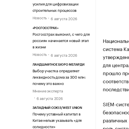
усилия для цифровизации
строительных процессов
Новость
6 августа 2026
«РОСГОССТРАХ»
Росгосстрах выяснил, с чего для
Националь
россиян начинается новый этап
в жизни
система Ka
Новость
6 августа 2026
утвержден
для центра
ЛАНДШАФТНОЕ БЮРО МЕЛАРДИ
Выбор участка определяет
прошло про
ликвидность дома за 300 млн:
соответств
почему это важно
последств
Мнение эксперта
6 августа 2026
SIEM-сист
ЗАПАДНЫЙ СОЮЗ/WEST UNION
безопаснос
Почему уставный капитал в
различных 
Китае нельзя указывать «для
солидности»
роль систе