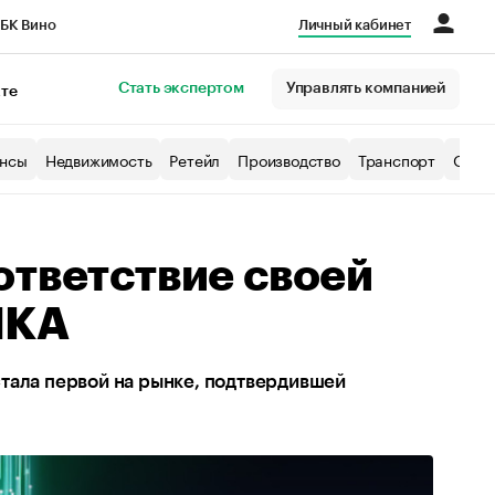
БК Вино
Личный кабинет
Город
Стать экспертом
Управлять компанией
кте
нсы
Недвижимость
Ретейл
Производство
Транспорт
Образ
ответствие своей
ПКА
 стала первой на рынке, подтвердившей