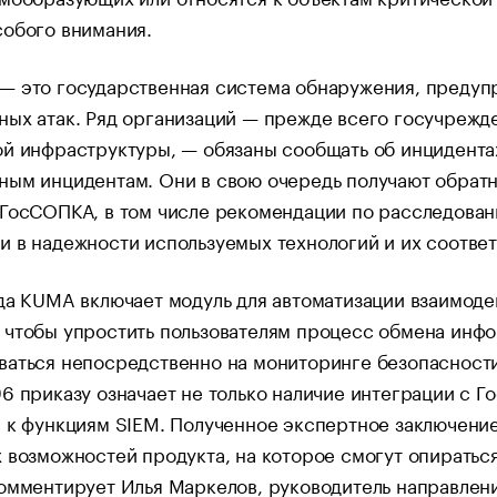
собого внимания.
— это государственная система обнаружения, предуп
ых атак. Ряд организаций — прежде всего госучрежд
ой инфраструктуры, — обязаны сообщать об инцидента
ным инцидентам. Они в свою очередь получают обратн
ГосСОПКА, в том числе рекомендации по расследовани
 в надежности используемых технологий и их соответ
да KUMA включает модуль для автоматизации взаимод
 чтобы упростить пользователям процесс обмена инф
аться непосредственно на мониторинге безопасности.
6 приказу означает не только наличие интеграции с 
а к функциям SIEM. Полученное экспертное заключени
 возможностей продукта, на которое смогут опиратьс
омментирует Илья Маркелов, руководитель направлен