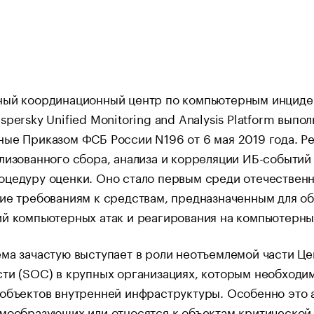
ный координационный центр по компьютерным инциден
spersky Unified Monitoring and Analysis Platform вып
ные Приказом ФСБ России N196 от 6 мая 2019 года. 
лизованного сбора, анализа и корреляции ИБ-событий
цедуру оценки. Оно стало первым среди отечественн
ие требованиям к средствам, предназначенным для о
ий компьютерных атак и реагирования на компьютерн
ема зачастую выступает в роли неотъемлемой части Ц
ти (SOC) в крупных организациях, которым необходи
объектов внутренней инфраструктуры. Особенно это а
мообразующих или относятся к объектам критической