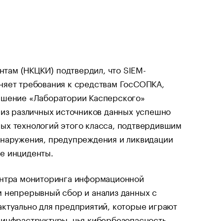
там (НКЦКИ) подтвердил, что SIEM-
олняет требования к средствам ГосСОПКА,
Решение «Лаборатории Касперского»
 из различных источников данных успешно
ых технологий этого класса, подтвердившим
бнаружения, предупреждения и ликвидации
ые инциденты.
ентра мониторинга информационной
м непрерывный сбор и анализ данных с
ктуально для предприятий, которые играют
 инфраструктуры, чья кибербезопасность —