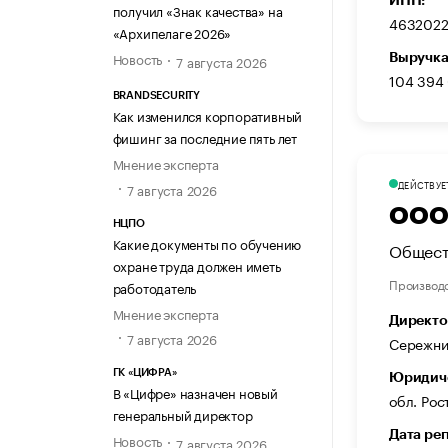
получил «Знак качества» на
4632022
«Архипелаге 2026»
Новость
Выручка
7 августа 2026
104 394
BRANDSECURITY
Как изменился корпоративный
фишинг за последние пять лет
Мнение эксперта
ДЕЙСТВУЕ
7 августа 2026
ООО
НЦПО
Какие документы по обучению
Общест
охране труда должен иметь
Производ
работодатель
Мнение эксперта
Директо
7 августа 2026
Сережни
ГК «ЦИФРА»
Юридиче
В «Цифре» назначен новый
обл. Рост
генеральный директор
Дата ре
Новость
7 августа 2026