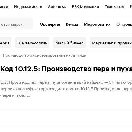
асли
Недвижимость
Autonews
РБК Компании
Телеканал
Р
К Курсы
РБК Life
Тренды
Визионеры
Национальные проекты
Эксперты
Кейсы
Мероприятия
О прое
онный клуб
Исследования
Кредитные рейтинги
Франшизы
Г
терия
IT и технологии
Малый бизнес
Маркетинг и прода
Проверка контрагентов
Политика
Экономика
Бизнес
Производство и консервирование мяса птицы
ы
од 10.12.5: Производство пера и пух
Д 2: Производство пера и пуха организаций найдено — 31, из котор
ерсии классификатора входит в состав 10.12.5 Производство пера и
пера и пуха: 0.