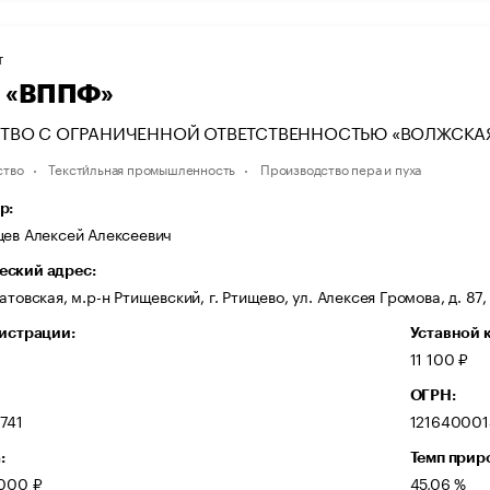
Т
 «ВППФ»
ТВО С ОГРАНИЧЕННОЙ ОТВЕТСТВЕННОСТЬЮ «ВОЛЖСКАЯ
ство
Тексти́льная промышленность
Производство пера и пуха
р:
цев Алексей Алексеевич
ский адрес:
атовская, м.р-н Ртищевский, г. Ртищево, ул. Алексея Громова, д. 87,
гистрации:
Уставной 
1
11 100 ₽
ОГРН:
741
121640001
:
Темп прир
 000 ₽
45,06 %