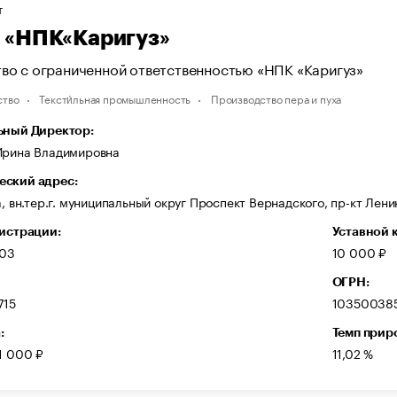
Т
«НПК«Каригуз»
во с ограниченной ответственностью «НПК «Каригуз»
ство
Тексти́льная промышленность
Производство пера и пуха
ьный Директор:
Ирина Владимировна
ский адрес:
а, вн.тер.г. муниципальный округ Проспект Вернадского, пр-кт Ленинс
гистрации:
Уставной 
003
10 000 ₽
ОГРН:
715
103500385
:
Темп прир
1 000 ₽
11,02 %