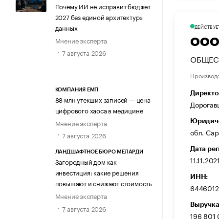
Почему ИИ не исправит бюджет
2027 без единой архитектуры
данных
ДЕЙСТВУЕ
Мнение эксперта
ООО
7 августа 2026
ОБЩЕС
Производ
КОМПАНИЯ ЕМП
Директо
88 млн утекших записей — цена
Дорогав
цифрового хаоса в медицине
Юридиче
Мнение эксперта
обл. Сар
7 августа 2026
Дата ре
ЛАНДШАФТНОЕ БЮРО МЕЛАРДИ
11.11.202
Загородный дом как
инвестиция: какие решения
ИНН:
повышают и снижают стоимость
6446012
Мнение эксперта
Выручка
7 августа 2026
196 801