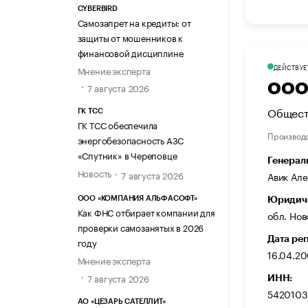
CYBERBIRD
Самозапрет на кредиты: от
защиты от мошенников к
финансовой дисциплине
ДЕЙСТВУЕ
Мнение эксперта
7 августа 2026
ООО 
Общест
ГК ТСС
ГК ТСС обеспечила
Производ
энергобезопасность АЗС
«Спутник» в Череповце
Генерал
Новость
7 августа 2026
Авик Ал
ООО «КОМПАНИЯ АЛЬФАСОФТ»
Юридиче
Как ФНС отбирает компании для
обл. Нов
проверки самозанятых в 2026
Дата ре
году
16.04.2
Мнение эксперта
7 августа 2026
ИНН:
5420103
АО «ЦЕЗАРЬ САТЕЛЛИТ»