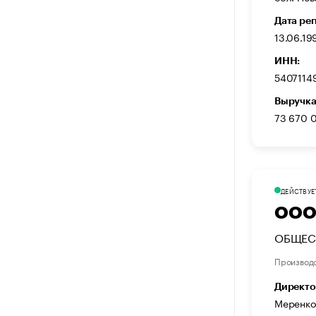
Дата ре
13.06.19
ИНН:
5407114
Выручка
73 670 
ДЕЙСТВУЕ
ООО
ОБЩЕС
Производ
Директо
Меренко