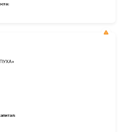
оста:
ПУХА»
капитал: