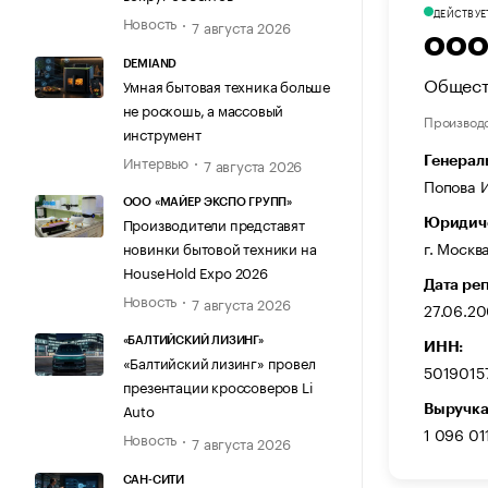
ДЕЙСТВУЕ
Новость
7 августа 2026
ООО 
DEMIAND
Общест
Умная бытовая техника больше
не роскошь, а массовый
Производ
инструмент
Интервью
Генерал
7 августа 2026
Попова 
ООО «МАЙЕР ЭКСПО ГРУПП»
Производители представят
Юридиче
г. Москв
новинки бытовой техники на
HouseHold Expo 2026
Дата ре
Новость
7 августа 2026
27.06.2
«БАЛТИЙСКИЙ ЛИЗИНГ»
ИНН:
«Балтийский лизинг» провел
5019015
презентации кроссоверов Li
Auto
Выручка
1 096 01
Новость
7 августа 2026
САН-СИТИ