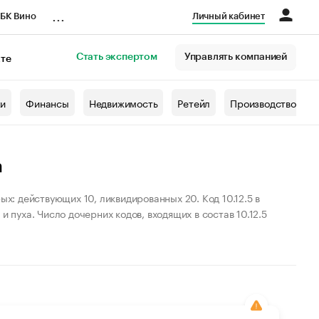
...
БК Вино
Личный кабинет
Стать экспертом
Управлять компанией
кте
азета
жи
Финансы
Недвижимость
Ретейл
Производство
а
ых: действующих 10, ликвидированных 20. Код 10.12.5 в
 пуха. Число дочерних кодов, входящих в состав 10.12.5