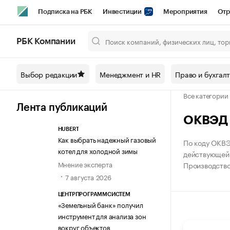
Подписка на РБК
Инвестиции
Мероприятия
Отр
Спорт
Школа управления РБК
РБК Образование
РБ
РБК Компании
Город
Стиль
Крипто
РБК Бизнес-среда
Дискусси
Выбор редакции
Менеджмент и HR
Право и бухгал
Спецпроекты СПб
Конференции СПб
Спецпроекты
Все категории
Технологии и медиа
Финансы
Рынок наличной валют
Лента публикаций
ОКВЭД К
HUBERT
Как выбрать надежный газовый
По коду ОКВЭ
котел для холодной зимы
действующей в
Мнение эксперта
Производство 
7 августа 2026
ЦЕНТРПРОГРАММСИСТЕМ
«Земельный банк» получил
инструмент для анализа зон
вокруг объектов