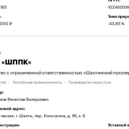
165
10246009
:
Темп прир
 000 ₽
-43,85 %
Т
 «ШППК»
во с ограниченной ответственностью «Шахтинский пухопе
ство
Тексти́льная промышленность
Производство пера и пуха
р:
ков Вячеслав Валерьевич
ский адрес:
овская, г. Шахты, пер. Кольчугина, д. 95, к. Б
гистрации:
Уставной 