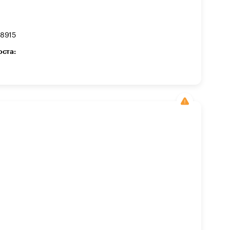
8915
оста: