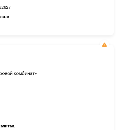
62627
оста:
ровой комбинат»
капитал: