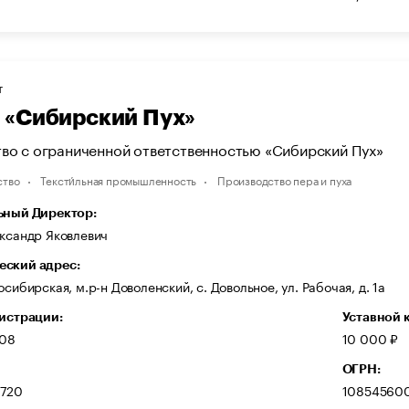
Т
«Сибирский Пух»
во с ограниченной ответственностью «Сибирский Пух»
ство
Тексти́льная промышленность
Производство пера и пуха
ьный Директор:
ександр Яковлевич
ский адрес:
осибирская, м.р-н Доволенский, с. Довольное, ул. Рабочая, д. 1а
гистрации:
Уставной 
008
10 000 ₽
ОГРН:
720
10854560