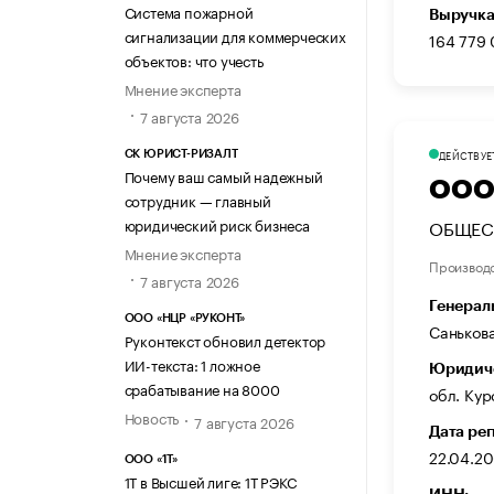
Система пожарной
Выручка
сигнализации для коммерческих
164 779
объектов: что учесть
Мнение эксперта
7 августа 2026
ДЕЙСТВУЕ
СК ЮРИСТ-РИЗАЛТ
Почему ваш самый надежный
ООО
сотрудник — главный
юридический риск бизнеса
ОБЩЕС
Мнение эксперта
Производ
7 августа 2026
Генерал
ООО «НЦР «РУКОНТ»
Саньков
Руконтекст обновил детектор
ИИ-текста: 1 ложное
Юридиче
срабатывание на 8000
обл. Курс
Новость
7 августа 2026
Дата ре
22.04.2
ООО «1Т»
1Т в Высшей лиге: 1Т РЭКС
ИНН: