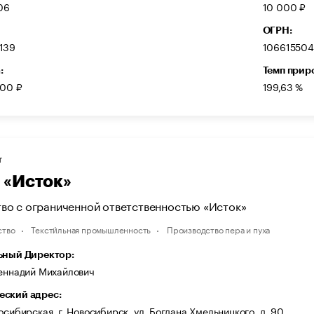
06
10 000 ₽
ОГРН:
139
106615504
:
Темп прир
000 ₽
199,63 %
Т
«Исток»
во с ограниченной ответственностью «Исток»
ство
Тексти́льная промышленность
Производство пера и пуха
ьный Директор:
Геннадий Михайлович
ский адрес:
осибирская, г. Новосибирск, ул. Богдана Хмельницкого, д. 90