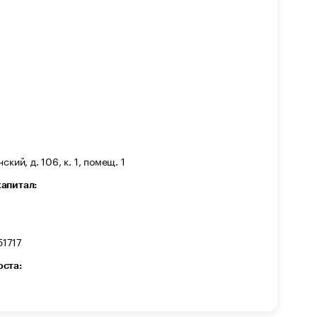
кий, д. 106, к. 1, помещ. 1
капитал:
1717
оста: