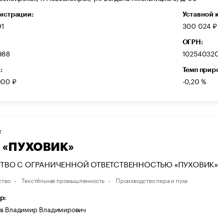
гистрации:
Уставной 
91
300 024 ₽
ОГРН:
988
10254032
:
Темп прир
000 ₽
-0,20 %
Т
 «ПУХОВИК»
ТВО С ОГРАНИЧЕННОЙ ОТВЕТСТВЕННОСТЬЮ «ПУХОВИК»
ство
Тексти́льная промышленность
Производство пера и пуха
р:
в Владимир Владимирович