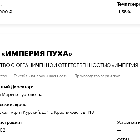
:
Темп прир
 000 ₽
-1,55 %
Т
 «ИМПЕРИЯ ПУХА»
ТВО С ОГРАНИЧЕННОЙ ОТВЕТСТВЕННОСТЬЮ «ИМПЕРИЯ 
ство
Тексти́льная промышленность
Производство пера и пуха
ьный Директор:
а Маринэ Гургеновна
ский адрес:
кая, м.р-н Курский, д. 1-Е Красниково, зд. 116
гистрации:
Уставной 
002
—
ОГРН: