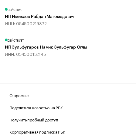
ДЕЙСТВУЕТ
ИП Имихаев Рабдан Магомедович
ИНН: 054500219872
ДЕЙСТВУЕТ
ИП Зульфугаров Намик Зульфугар Оглы
ИНН: 054500152145
О проекте
Поделиться новостью на РБК
Получить пробный доступ
Корпоративная подписка РБК