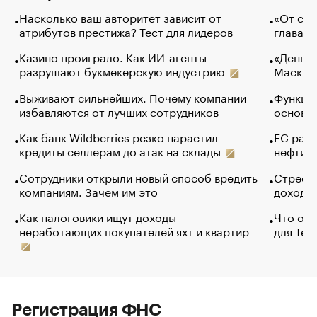
Насколько ваш авторитет зависит от
«От спо
атрибутов престижа? Тест для лидеров
глава к
Казино проиграло. Как ИИ-агенты
«Деньги
разрушают букмекерскую индустрию
Маск в 
Выживают сильнейших. Почему компании
Функции
избавляются от лучших сотрудников
основ э
Как банк Wildberries резко нарастил
ЕС раз
кредиты селлерам до атак на склады
нефти —
Сотрудники открыли новый способ вредить
Стресс 
компаниям. Зачем им это
доходов
Как налоговики ищут доходы
Что обв
неработающих покупателей яхт и квартир
для Tel
Регистрация ФНС