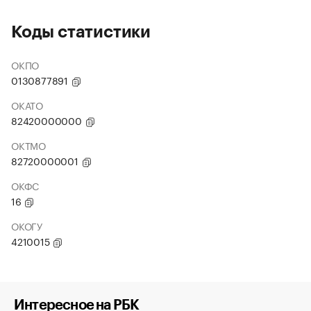
Коды статистики
ОКПО
0130877891
ОКАТО
82420000000
ОКТМО
82720000001
ОКФС
16
ОКОГУ
4210015
Интересное на РБК