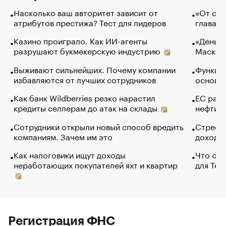
Насколько ваш авторитет зависит от
«От спо
атрибутов престижа? Тест для лидеров
глава к
Казино проиграло. Как ИИ-агенты
«Деньги
разрушают букмекерскую индустрию
Маск в 
Выживают сильнейших. Почему компании
Функции
избавляются от лучших сотрудников
основ э
Как банк Wildberries резко нарастил
ЕС раз
кредиты селлерам до атак на склады
нефти —
Сотрудники открыли новый способ вредить
Стресс 
компаниям. Зачем им это
доходов
Как налоговики ищут доходы
Что обв
неработающих покупателей яхт и квартир
для Tel
Регистрация ФНС