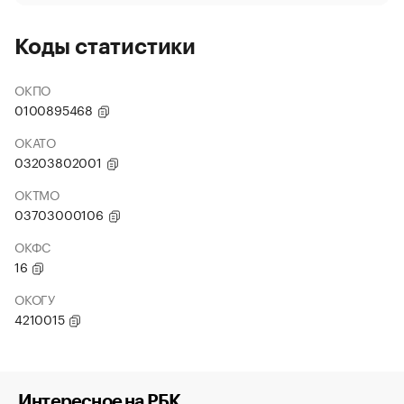
Коды статистики
ОКПО
0100895468
ОКАТО
03203802001
ОКТМО
03703000106
ОКФС
16
ОКОГУ
4210015
Интересное на РБК