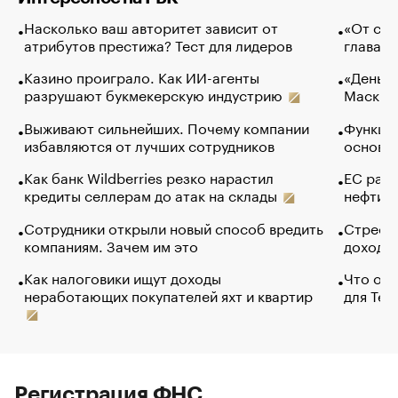
Насколько ваш авторитет зависит от
«От спо
атрибутов престижа? Тест для лидеров
глава к
Казино проиграло. Как ИИ-агенты
«Деньги
разрушают букмекерскую индустрию
Маск в 
Выживают сильнейших. Почему компании
Функции
избавляются от лучших сотрудников
основ э
Как банк Wildberries резко нарастил
ЕС раз
кредиты селлерам до атак на склады
нефти —
Сотрудники открыли новый способ вредить
Стресс 
компаниям. Зачем им это
доходов
Как налоговики ищут доходы
Что обв
неработающих покупателей яхт и квартир
для Tel
Регистрация ФНС