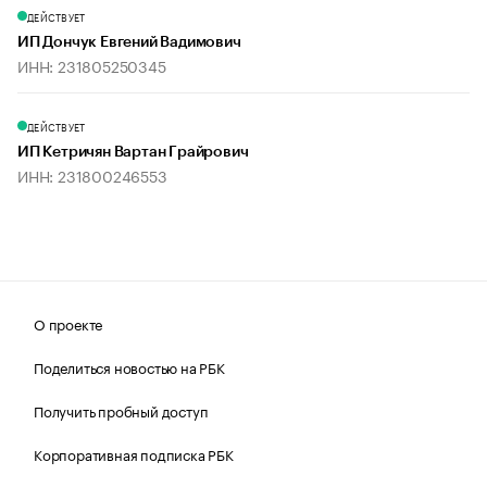
ДЕЙСТВУЕТ
ИП Дончук Евгений Вадимович
ИНН: 231805250345
ДЕЙСТВУЕТ
ИП Кетричян Вартан Грайрович
ИНН: 231800246553
О проекте
Поделиться новостью на РБК
Получить пробный доступ
Корпоративная подписка РБК