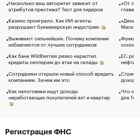
Насколько ваш авторитет зависит от
«От спо
атрибутов престижа? Тест для лидеров
глава к
Казино проиграло. Как ИИ-агенты
«Деньги
разрушают букмекерскую индустрию
Маск в 
Выживают сильнейших. Почему компании
Функции
избавляются от лучших сотрудников
основ э
Как банк Wildberries резко нарастил
ЕС раз
кредиты селлерам до атак на склады
нефти —
Сотрудники открыли новый способ вредить
Стресс 
компаниям. Зачем им это
доходов
Как налоговики ищут доходы
Что обв
неработающих покупателей яхт и квартир
для Tel
Регистрация ФНС