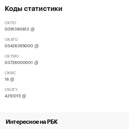
Коды статистики
ОКПО
0091390613
ОКАТО
03426365000
ОКТМО
03726000001
ОКФС
16
ОКОГУ
4210015
Интересное на РБК