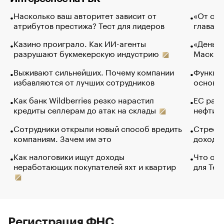
Насколько ваш авторитет зависит от
«От спо
атрибутов престижа? Тест для лидеров
глава к
Казино проиграло. Как ИИ-агенты
«Деньги
разрушают букмекерскую индустрию
Маск в 
Выживают сильнейших. Почему компании
Функции
избавляются от лучших сотрудников
основ э
Как банк Wildberries резко нарастил
ЕС раз
кредиты селлерам до атак на склады
нефти —
Сотрудники открыли новый способ вредить
Стресс 
компаниям. Зачем им это
доходов
Как налоговики ищут доходы
Что обв
неработающих покупателей яхт и квартир
для Tel
Регистрация ФНС