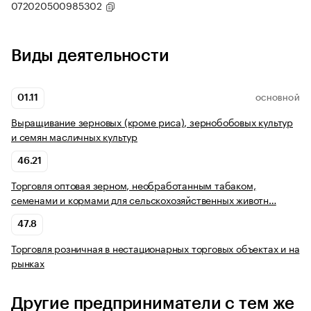
072020500985302
Виды деятельности
01.11
ОСНОВНОЙ
Выращивание зерновых (кроме риса), зернобобовых культур
и семян масличных культур
46.21
Торговля оптовая зерном, необработанным табаком,
семенами и кормами для сельскохозяйственных животн…
47.8
Торговля розничная в нестационарных торговых объектах и на
рынках
Другие предприниматели с тем же