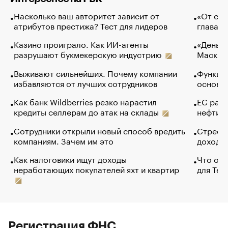
Насколько ваш авторитет зависит от
«От спо
атрибутов престижа? Тест для лидеров
глава к
Казино проиграло. Как ИИ-агенты
«Деньги
разрушают букмекерскую индустрию
Маск в 
Выживают сильнейших. Почему компании
Функции
избавляются от лучших сотрудников
основ э
Как банк Wildberries резко нарастил
ЕС раз
кредиты селлерам до атак на склады
нефти —
Сотрудники открыли новый способ вредить
Стресс 
компаниям. Зачем им это
доходов
Как налоговики ищут доходы
Что обв
неработающих покупателей яхт и квартир
для Tel
Регистрация ФНС