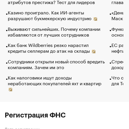
атрибутов престижа? Тест для лидеров
глава к
Казино проиграло. Как ИИ-агенты
«Деньги
разрушают букмекерскую индустрию
Маск в 
Выживают сильнейших. Почему компании
Функции
избавляются от лучших сотрудников
основ э
Как банк Wildberries резко нарастил
ЕС раз
кредиты селлерам до атак на склады
нефти —
Сотрудники открыли новый способ вредить
Стресс 
компаниям. Зачем им это
доходов
Как налоговики ищут доходы
Что обв
неработающих покупателей яхт и квартир
для Tel
Регистрация ФНС
Дата регистрации