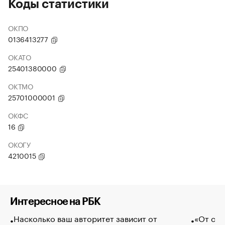
Коды статистики
ОКПО
0136413277
ОКАТО
25401380000
ОКТМО
25701000001
ОКФС
16
ОКОГУ
4210015
Интересное на РБК
Насколько ваш авторитет зависит от
«От спо