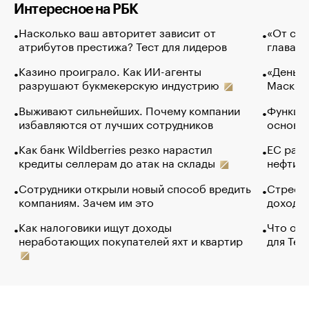
Интересное на РБК
Насколько ваш авторитет зависит от
«От спо
атрибутов престижа? Тест для лидеров
глава к
Казино проиграло. Как ИИ-агенты
«Деньги
разрушают букмекерскую индустрию
Маск в 
Выживают сильнейших. Почему компании
Функции
избавляются от лучших сотрудников
основ э
Как банк Wildberries резко нарастил
ЕС раз
кредиты селлерам до атак на склады
нефти —
Сотрудники открыли новый способ вредить
Стресс 
компаниям. Зачем им это
доходов
Как налоговики ищут доходы
Что обв
неработающих покупателей яхт и квартир
для Tel