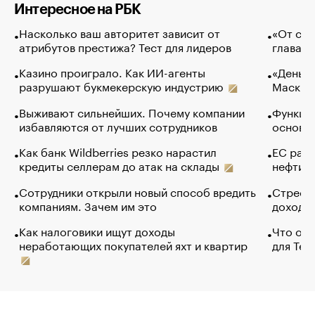
Интересное на РБК
Насколько ваш авторитет зависит от
«От спо
атрибутов престижа? Тест для лидеров
глава к
Казино проиграло. Как ИИ-агенты
«Деньги
разрушают букмекерскую индустрию
Маск в 
Выживают сильнейших. Почему компании
Функции
избавляются от лучших сотрудников
основ э
Как банк Wildberries резко нарастил
ЕС раз
кредиты селлерам до атак на склады
нефти —
Сотрудники открыли новый способ вредить
Стресс 
компаниям. Зачем им это
доходов
Как налоговики ищут доходы
Что обв
неработающих покупателей яхт и квартир
для Tel