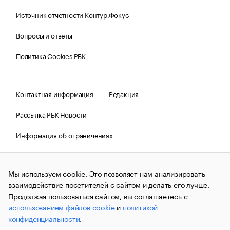
Источник отчетности Контур.Фокус
Вопросы и ответы
Политика Cookies РБК
Контактная информация
Редакция
Рассылка РБК Новости
Информация об ограничениях
Правовая информация
О соблюдении авторских прав
Мы используем cookie. Это позволяет нам анализировать
© АО «РОСБИЗНЕСКОНСАЛТИНГ»,
1995–2026.
Сообщения
и материалы информационного агентства «РБК»
взаимодействие посетителей с сайтом и делать его лучше.
(зарегистрировано Федеральной службой по надзору в сфере
Продолжая пользоваться сайтом, вы соглашаетесь с
связи, информационных технологий и массовых
использованием файлов cookie
и
политикой
коммуникаций (Роскомнадзор) 09.12.2015 за номером ИА
№ФС77-63848) сопровождаются пометкой «РБК». Отдельные
конфиденциальности
.
публикации могут содержать информацию,