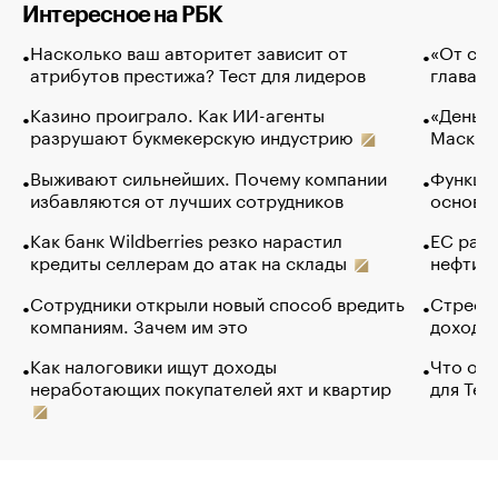
Интересное на РБК
Насколько ваш авторитет зависит от
«От спо
атрибутов престижа? Тест для лидеров
глава к
Казино проиграло. Как ИИ-агенты
«Деньги
разрушают букмекерскую индустрию
Маск в 
Выживают сильнейших. Почему компании
Функции
избавляются от лучших сотрудников
основ э
Как банк Wildberries резко нарастил
ЕС раз
кредиты селлерам до атак на склады
нефти —
Сотрудники открыли новый способ вредить
Стресс 
компаниям. Зачем им это
доходов
Как налоговики ищут доходы
Что обв
неработающих покупателей яхт и квартир
для Tel