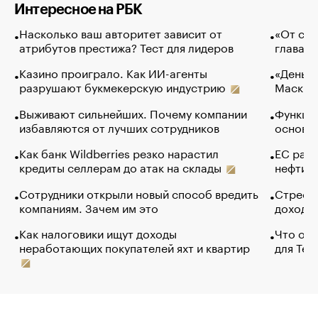
Интересное на РБК
Насколько ваш авторитет зависит от
«От спо
атрибутов престижа? Тест для лидеров
глава к
Казино проиграло. Как ИИ-агенты
«Деньги
разрушают букмекерскую индустрию
Маск в 
Выживают сильнейших. Почему компании
Функции
избавляются от лучших сотрудников
основ э
Как банк Wildberries резко нарастил
ЕС раз
кредиты селлерам до атак на склады
нефти —
Сотрудники открыли новый способ вредить
Стресс 
компаниям. Зачем им это
доходов
Как налоговики ищут доходы
Что обв
неработающих покупателей яхт и квартир
для Tel