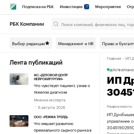
Подписка на РБК
Инвестиции
Мероприятия
Отр
Спорт
Школа управления РБК
РБК Образование
РБ
РБК Компании
Город
Стиль
Крипто
РБК Бизнес-среда
Дискусси
Выбор редакции
Менеджмент и HR
Право и бухгал
Спецпроекты СПб
Конференции СПб
Спецпроекты
Главная
ИП Д
Технологии и медиа
Финансы
Рынок наличной валют
Лента публикаций
ДЕЙСТВУЕТ
ОБНО
АО «ДЕЛОВОЙ ЦЕНТР
ИП Д
НЕЙРОХИРУРГИИ»
Что чувствует пациент, узнав о
3045
тяжелом диагнозе
Мнение эксперта
Недвижимость
6 августа 2026
ИП Дробышевс
ООО «РЕММА ТРЕЙД»
управление 
Что мешает развитию
30451902950
премиального сырного рынка в
Данные получен