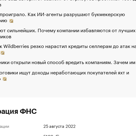
в
 проиграло. Как ИИ-агенты разрушают букмекерскую
рию
ют сильнейших. Почему компании избавляются от лучших
ников
к Wildberries резко нарастил кредиты селлерам до атак н
ики открыли новый способ вредить компаниям. Зачем им
оговики ищут доходы неработающих покупателей яхт и
р
рация ФНС
ации
25 августа 2022