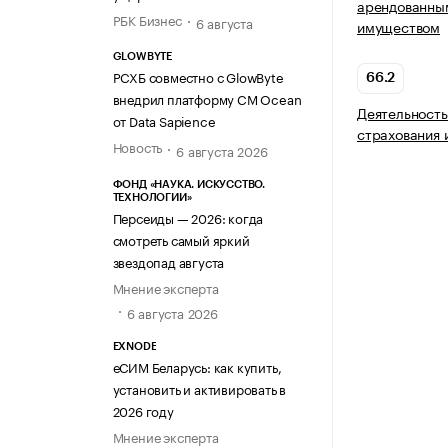
арендованны
РБК Бизнес
6 августа
имуществом
GLOWBYTE
РСХБ совместно с GlowByte
66.2
внедрил платформу CM Ocean
Деятельность
от Data Sapience
страхования 
Новость
6 августа 2026
ФОНД «НАУКА. ИСКУССТВО.
ТЕХНОЛОГИИ»
Персеиды — 2026: когда
смотреть самый яркий
звездопад августа
Мнение эксперта
6 августа 2026
EXNODE
еСИМ Беларусь: как купить,
установить и активировать в
2026 году
Мнение эксперта