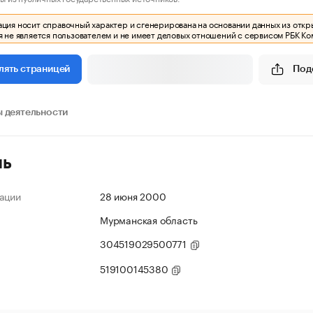
ия носит справочный характер и сгенерирована на основании данных из откр
 не является пользователем и не имеет деловых отношений с сервисом РБК Ко
Под
лять страницей
 деятельности
ль
ации
28 июня 2000
Мурманская область
304519029500771
519100145380