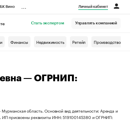
...
БК Вино
Личный кабинет
Стать экспертом
Управлять компанией
кте
азета
жи
Финансы
Недвижимость
Ретейл
Производство
евна — ОГРНИП:
Мурманская область. Основной вид деятельности: Аренда и
 ИП присвоены реквизиты ИНН: 519100145380 и ОГРНИП: