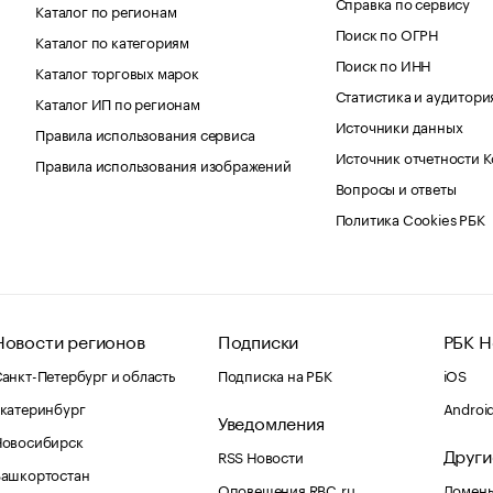
Справка по сервису
Каталог по регионам
Поиск по ОГРН
Каталог по категориям
Поиск по ИНН
Каталог торговых марок
Статистика и аудитори
Каталог ИП по регионам
Источники данных
Правила использования сервиса
Источник отчетности 
Правила использования изображений
Вопросы и ответы
Политика Cookies РБК
Новости регионов
Подписки
РБК Н
анкт-Петербург и область
Подписка на РБК
iOS
катеринбург
Androi
Уведомления
Новосибирск
Други
RSS Новости
Башкортостан
Оповещения RBC.ru
Домены