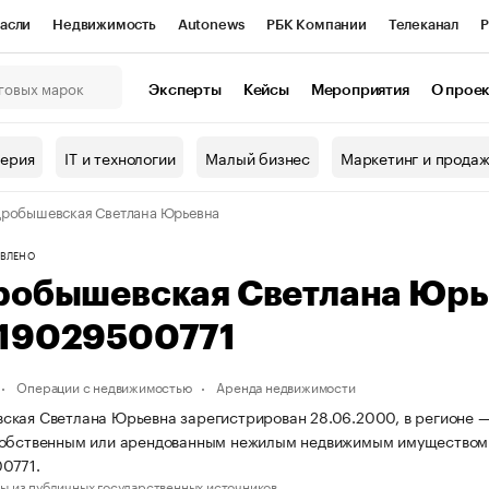
асли
Недвижимость
Autonews
РБК Компании
Телеканал
Р
К Курсы
РБК Life
Тренды
Визионеры
Национальные проекты
Эксперты
Кейсы
Мероприятия
О прое
онный клуб
Исследования
Кредитные рейтинги
Франшизы
Г
терия
IT и технологии
Малый бизнес
Маркетинг и прода
Проверка контрагентов
Политика
Экономика
Бизнес
робышевская Светлана Юрьевна
ы
ВЛЕНО
робышевская Светлана Юрь
19029500771
Операции с недвижимостью
Аренда недвижимости
кая Светлана Юрьевна зарегистрирован 28.06.2000, в регионе — 
собственным или арендованным нежилым недвижимым имуществом.
0771.
ы из публичных государственных источников.