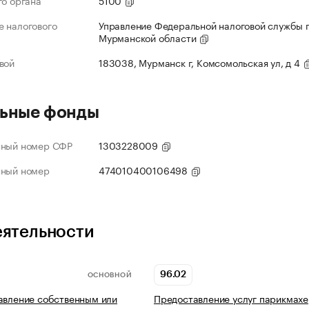
го органа
5100
 налогового
Управление Федеральной налоговой службы 
Мурманской области
вой
183038, Мурманск г, Комсомольская ул, д 4
ьные фонды
нный номер СФР
1303228009
нный номер
474010400106498
еятельности
96.02
ОСНОВНОЙ
авление собственным или
Предоставление услуг парикмах