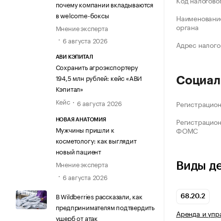
Код налогово
почему компании вкладываются
в welcome-боксы
Наименование
органа
Мнение эксперта
6 августа 2026
Адрес налого
АВИ КЭПИТАЛ
Сохранить агроэкспортеру
194,5 млн рублей: кейс «АВИ
Социал
Кэпитал»
Кейс
6 августа 2026
Регистрацио
Регистрацио
НОВАЯ АНАТОМИЯ
Мужчины пришли к
ФОМС
косметологу: как выглядит
новый пациент
Мнение эксперта
Виды д
6 августа 2026
В Wildberries рассказали, как
68.20.2
предпринимателям подтвердить
Аренда и упр
ущерб от атак