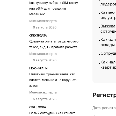
Как туристу выбрать SIM-карту
лидеро
или eSIM для поездки в
Казино
Малайзию
индуст
Мнение эксперта
Выжива
6 августа 2026
сотруд
СПЕКТРДАТА
Как бан
Сдельная оплата труда: что это
склады
такое, виды и правила расчета
Сотрудн
Мнение эксперта
6 августа 2026
Как нал
кварти
НЕКО-ФРАНЧ
Налоги во франчайзинге: как
платить меньше и не нарушать
закон
Мнение эксперта
Регист
6 августа 2026
Дата регистр
OWL | СОВА
Новый сотрудник как клиент: