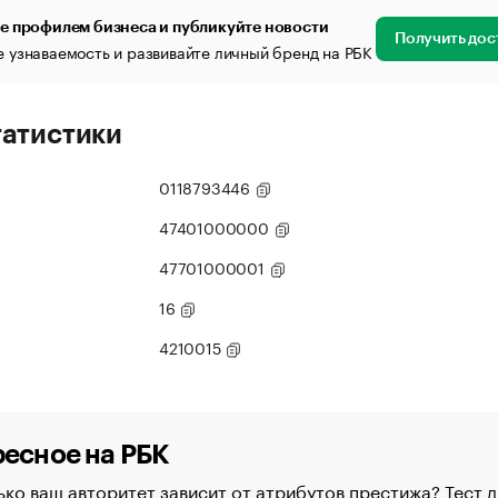
е профилем бизнеса и публикуйте новости
Получить дос
 узнаваемость и развивайте личный бренд на РБК
татистики
0118793446
47401000000
47701000001
16
4210015
есное на РБК
ко ваш авторитет зависит от атрибутов престижа? Тест д