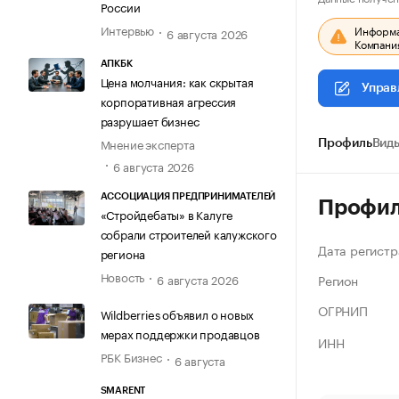
России
Интервью
Информац
6 августа 2026
Компания
АПКБК
Цена молчания: как скрытая
Управ
корпоративная агрессия
разрушает бизнес
Мнение эксперта
Профиль
Виды
6 августа 2026
АССОЦИАЦИЯ ПРЕДПРИНИМАТЕЛЕЙ
Профи
«Стройдебаты» в Калуге
собрали строителей калужского
Дата регистр
региона
Новость
Регион
6 августа 2026
ОГРНИП
Wildberries объявил о новых
мерах поддержки продавцов
ИНН
РБК Бизнес
6 августа
SMARENT