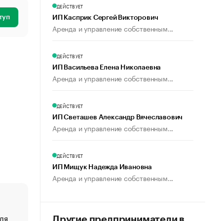
ДЕЙСТВУЕТ
туп
ИП Касприк Сергей Викторович
Аренда и управление собственным...
ДЕЙСТВУЕТ
ИП Васильева Елена Николаевна
Аренда и управление собственным...
ДЕЙСТВУЕТ
ИП Светашев Александр Вячеславович
Аренда и управление собственным...
ДЕЙСТВУЕТ
ИП Мищук Надежда Ивановна
Аренда и управление собственным...
ля
«От спорта тело стареет иначе». Как живет глава ко
Другие предприниматели в