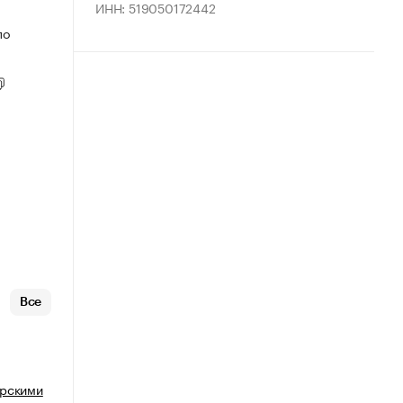
ИНН: 519050172442
по
Все
ерскими