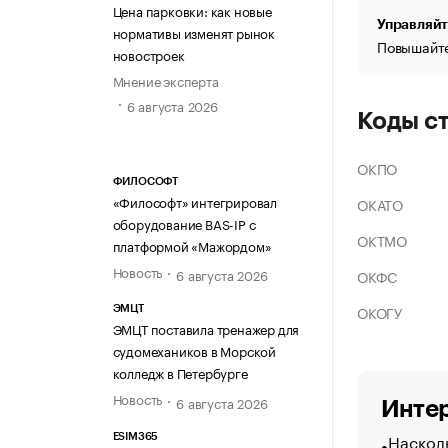
Цена парковки: как новые
Управляйт
нормативы изменят рынок
Повышайте
новостроек
Мнение эксперта
6 августа 2026
Коды с
ОКПО
ФИЛОСОФТ
«Философт» интегрировал
ОКАТО
оборудование BAS-IP с
ОКТМО
платформой «Мажордом»
Новость
6 августа 2026
ОКФС
ОКОГУ
ЭМЦТ
ЭМЦТ поставила тренажер для
судомехаников в Морской
колледж в Петербурге
Новость
6 августа 2026
Интер
Насколь
ESIM365