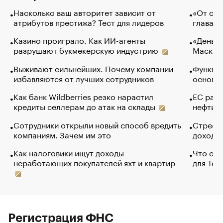
Насколько ваш авторитет зависит от
«От спо
атрибутов престижа? Тест для лидеров
глава к
Казино проиграло. Как ИИ-агенты
«Деньги
разрушают букмекерскую индустрию
Маск в 
Выживают сильнейших. Почему компании
Функции
избавляются от лучших сотрудников
основ э
Как банк Wildberries резко нарастил
ЕС раз
кредиты селлерам до атак на склады
нефти —
Сотрудники открыли новый способ вредить
Стресс 
компаниям. Зачем им это
доходов
Как налоговики ищут доходы
Что обв
неработающих покупателей яхт и квартир
для Tel
Регистрация ФНС