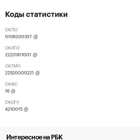
Коды статистики
ОКПО
0109200357
ОКАТО
22231811001
ОКТМО
22520000221
ОКФС
16
ОКОГУ
4210015
Интересное на РБК