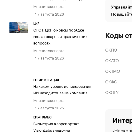
Мнение эксперта
Управляйт
Повышайте
7 августа 2026
ЦКР
СПОТ: ЦКР о новом порядке
Коды с
ввоза товаров и практических
вопросах
ОКПО
Мнение эксперта
7 августа 2026
ОКАТО
ОКТМО
ОКФС
РП-ИНТЕГРАЦИЯ
На каком уровне использования
ОКОГУ
ИИ находится ваша компания
Мнение эксперта
7 августа 2026
ВИЖНЛАБС
Интер
Биометрия в аэропортах:
Насколь
VisionLabs внедрила