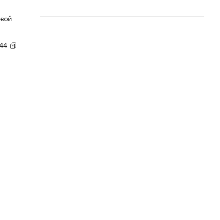
овой
,44