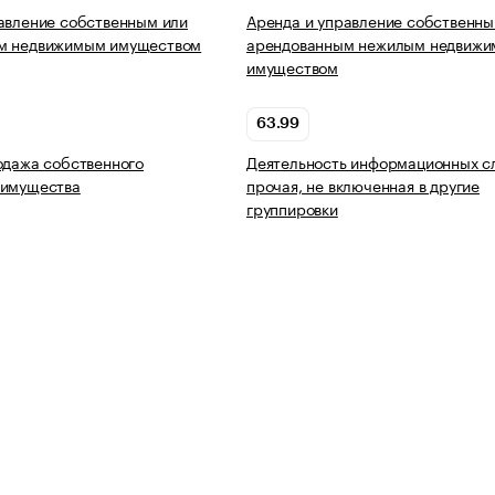
авление собственным или
Аренда и управление собственны
м недвижимым имуществом
арендованным нежилым недвиж
имуществом
63.99
одажа собственного
Деятельность информационных с
 имущества
прочая, не включенная в другие
группировки