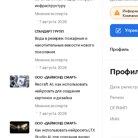
инфраструктуру
Информац
Мнение эксперта
Компания
7 августа 2026
Управ
СТАНДАРТ ГРУПП
Вода в резерве: пожарные и
накопительные емкости нового
Профиль
поколения
Мнение эксперта
7 августа 2026
Профи
ООО «ДАЙМОНД СМАРТ»
Recraft AI: как использовать
Дата регистр
нейросеть для создания
Регион
картинок и дизайна
Мнение эксперта
ОГРНИП
7 августа 2026
ИНН
ООО «ДАЙМОНД СМАРТ»
Как использовать нейросеть LTX
Studio AI для создания видео