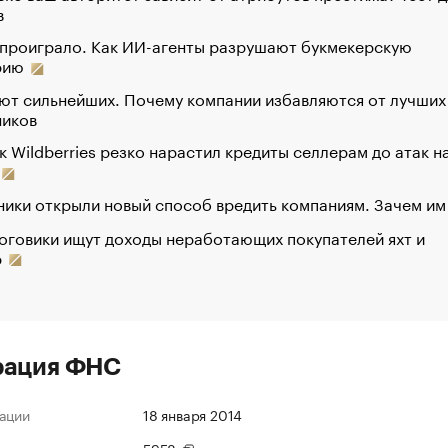
в
 проиграло. Как ИИ-агенты разрушают букмекерскую
рию
ют сильнейших. Почему компании избавляются от лучших
ников
к Wildberries резко нарастил кредиты селлерам до атак н
ики открыли новый способ вредить компаниям. Зачем им
оговики ищут доходы неработающих покупателей яхт и
р
рация ФНС
ации
18 января 2014