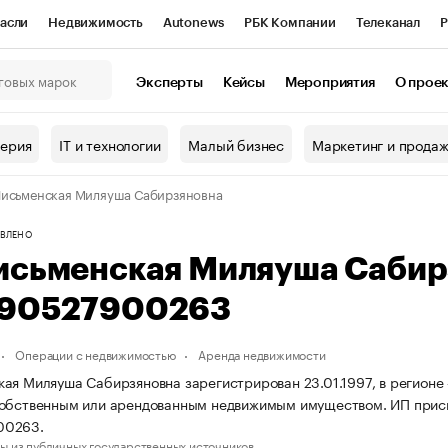
асли
Недвижимость
Autonews
РБК Компании
Телеканал
Р
К Курсы
РБК Life
Тренды
Визионеры
Национальные проекты
Эксперты
Кейсы
Мероприятия
О прое
онный клуб
Исследования
Кредитные рейтинги
Франшизы
Г
терия
IT и технологии
Малый бизнес
Маркетинг и прода
Проверка контрагентов
Политика
Экономика
Бизнес
исьменская Миляуша Сабирзяновна
ы
ВЛЕНО
исьменская Миляуша Сабир
90527900263
Операции с недвижимостью
Аренда недвижимости
ая Миляуша Сабирзяновна зарегистрирован 23.01.1997, в регионе 
собственным или арендованным недвижимым имуществом. ИП при
00263.
ы из публичных государственных источников.