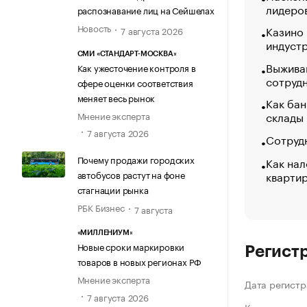
лидеро
распознавание лиц на Сейшелах
Новость
Казино
7 августа 2026
индуст
СМИ «СТАНДАРТ-МОСКВА»
Выжива
Как ужесточение контроля в
сотруд
сфере оценки соответствия
меняет весь рынок
Как бан
склады
Мнение эксперта
7 августа 2026
Сотрудн
Почему продажи городских
Как нал
кварти
автобусов растут на фоне
стагнации рынка
РБК Бизнес
7 августа
«МИЛЛЕНИУМ»
Новые сроки маркировки
Регист
товаров в новых регионах РФ
Мнение эксперта
Дата регистр
7 августа 2026