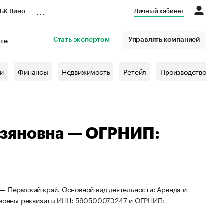
...
БК Вино
Личный кабинет
Стать экспертом
Управлять компанией
кте
азета
жи
Финансы
Недвижимость
Ретейл
Производство
зяновна — ОГРНИП:
— Пермский край. Основной вид деятельности: Аренда и
своены реквизиты ИНН: 590500070247 и ОГРНИП: