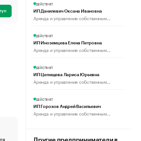
ДЕЙСТВУЕТ
туп
ИП Данилевич Оксана Ивановна
Аренда и управление собственным...
ДЕЙСТВУЕТ
ИП Иноземцева Елена Петровна
Аренда и управление собственным...
ДЕЙСТВУЕТ
ИП Целищева Лариса Юрьевна
Аренда и управление собственным...
ДЕЙСТВУЕТ
ИП Горохов Андрей Васильевич
Аренда и управление собственным...
ля
«От спорта тело стареет иначе». Как живет глава ко
Другие предприниматели в