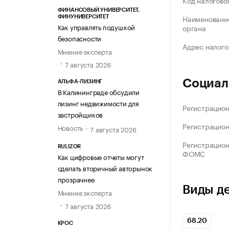
Код налогово
ФИНАНСОВЫЙ УНИВЕРСИТЕТ,
Наименование
ФИНУНИВЕРСИТЕТ
Как управлять подушкой
органа
безопасности
Адрес налого
Мнение эксперта
7 августа 2026
Социал
АЛЬФА-ЛИЗИНГ
В Калининграде обсудили
лизинг недвижимости для
Регистрацио
застройщиков
Регистрацио
Новость
7 августа 2026
Регистрацио
RULIZOR
ФОМС
Как цифровые отчеты могут
сделать вторичный авторынок
прозрачнее
Виды д
Мнение эксперта
7 августа 2026
68.20
КРОС