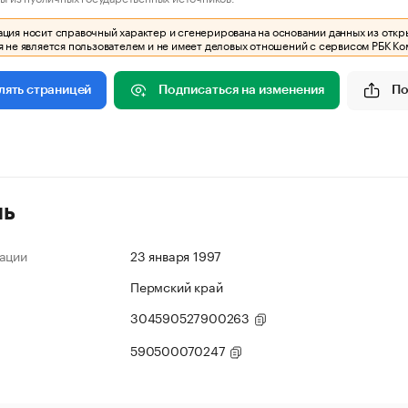
ия носит справочный характер и сгенерирована на основании данных из откр
 не является пользователем и не имеет деловых отношений с сервисом РБК Ко
Подписаться на изменения
По
лять страницей
ль
ации
23 января 1997
Пермский край
304590527900263
590500070247