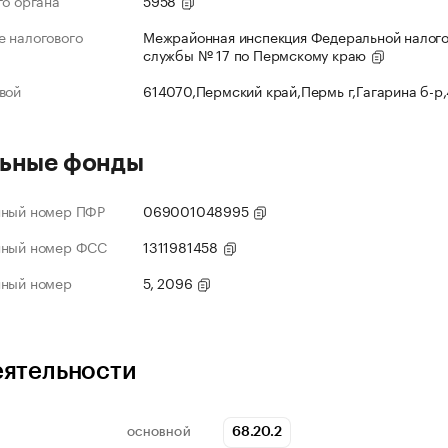
го органа
5958
 налогового
Межрайонная инспекция Федеральной налог
службы № 17 по Пермскому краю
вой
614070,Пермский край,Пермь г,Гагарина б-р
ьные фонды
нный номер ПФР
069001048995
нный номер ФСС
1311981458
нный номер
5, 2096
еятельности
68.20.2
ОСНОВНОЙ