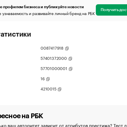
е профилем бизнеса и публикуйте новости
Получить дос
 узнаваемость и развивайте личный бренд на РБК
татистики
0087417918
57401372000
57701000001
16
4210015
есное на РБК
ко ваш авторитет зависит от атрибутов престижа? Тест д