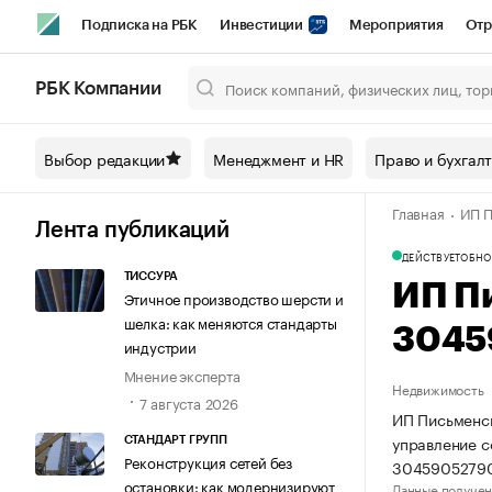
Подписка на РБК
Инвестиции
Мероприятия
Отр
Спорт
Школа управления РБК
РБК Образование
РБ
РБК Компании
Город
Стиль
Крипто
РБК Бизнес-среда
Дискусси
Выбор редакции
Менеджмент и HR
Право и бухгал
Спецпроекты СПб
Конференции СПб
Спецпроекты
Главная
ИП П
Технологии и медиа
Финансы
Рынок наличной валют
Лента публикаций
ДЕЙСТВУЕТ
ОБНО
ТИССУРА
ИП П
Этичное производство шерсти и
шелка: как меняются стандарты
3045
индустрии
Мнение эксперта
Недвижимость
7 августа 2026
ИП Письменск
управление 
СТАНДАРТ ГРУПП
Реконструкция сетей без
3045905279
остановки: как модернизируют
Данные получен