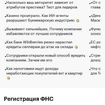
Насколько ваш авторитет зависит от
«От спо
атрибутов престижа? Тест для лидеров
глава к
Казино проиграло. Как ИИ-агенты
«Деньги
разрушают букмекерскую индустрию
Маск в 
Выживают сильнейших. Почему компании
Функции
избавляются от лучших сотрудников
основ э
Как банк Wildberries резко нарастил
ЕС раз
кредиты селлерам до атак на склады
нефти —
Сотрудники открыли новый способ вредить
Стресс 
компаниям. Зачем им это
доходов
Как налоговики ищут доходы
Что обв
неработающих покупателей яхт и квартир
для Tel
Регистрация ФНС