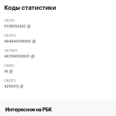
Коды статистики
ОКПО
0135053242
ОКАТО
46444000000
ОКТМО
46739000001
ОКФС
16
ОКОГУ
4210015
Интересное на РБК