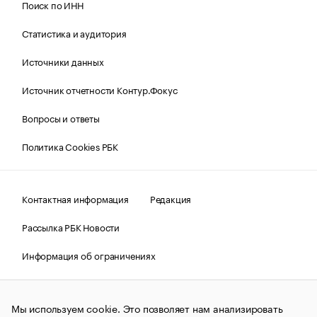
Поиск по ИНН
Статистика и аудитория
Источники данных
Источник отчетности Контур.Фокус
Вопросы и ответы
Политика Cookies РБК
Контактная информация
Редакция
Рассылка РБК Новости
Информация об ограничениях
Правовая информация
О соблюдении авторских прав
Мы используем cookie. Это позволяет нам анализировать
© АО «РОСБИЗНЕСКОНСАЛТИНГ»,
1995–2026.
Сообщения