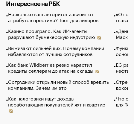
Интересное на РБК
Насколько ваш авторитет зависит от
«От спо
атрибутов престижа? Тест для лидеров
глава к
Казино проиграло. Как ИИ-агенты
«Деньги
разрушают букмекерскую индустрию
Маск в 
Выживают сильнейших. Почему компании
Функции
избавляются от лучших сотрудников
основ э
Как банк Wildberries резко нарастил
ЕС раз
кредиты селлерам до атак на склады
нефти —
Сотрудники открыли новый способ вредить
Стресс 
компаниям. Зачем им это
доходов
Как налоговики ищут доходы
Что обв
неработающих покупателей яхт и квартир
для Tel