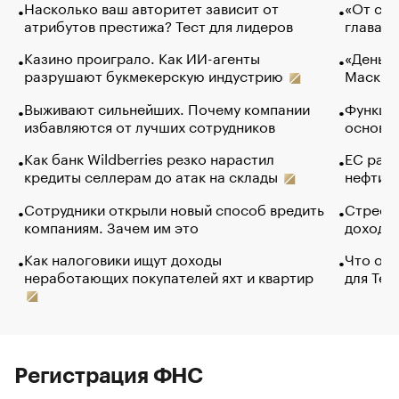
Насколько ваш авторитет зависит от
«От спо
атрибутов престижа? Тест для лидеров
глава к
Казино проиграло. Как ИИ-агенты
«Деньги
разрушают букмекерскую индустрию
Маск в 
Выживают сильнейших. Почему компании
Функции
избавляются от лучших сотрудников
основ э
Как банк Wildberries резко нарастил
ЕС раз
кредиты селлерам до атак на склады
нефти —
Сотрудники открыли новый способ вредить
Стресс 
компаниям. Зачем им это
доходов
Как налоговики ищут доходы
Что обв
неработающих покупателей яхт и квартир
для Tel
Регистрация ФНС