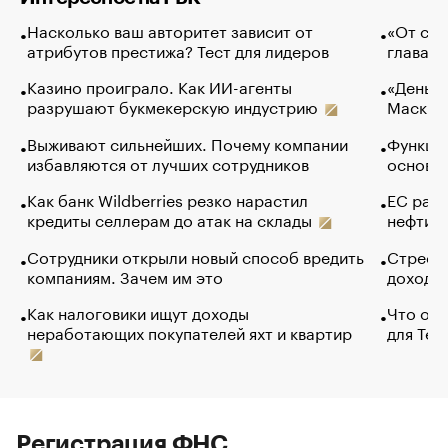
Насколько ваш авторитет зависит от
«От спо
атрибутов престижа? Тест для лидеров
глава к
Казино проиграло. Как ИИ-агенты
«Деньги
разрушают букмекерскую индустрию
Маск в 
Выживают сильнейших. Почему компании
Функции
избавляются от лучших сотрудников
основ э
Как банк Wildberries резко нарастил
ЕС раз
кредиты селлерам до атак на склады
нефти —
Сотрудники открыли новый способ вредить
Стресс 
компаниям. Зачем им это
доходов
Как налоговики ищут доходы
Что обв
неработающих покупателей яхт и квартир
для Tel
Регистрация ФНС