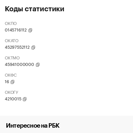
Коды статистики
ОКПО
0145716112
ОКАТО
45297552112
ОКТМО
45941000000
ОКФС
16
ОКОГУ
4210015
Интересное на РБК