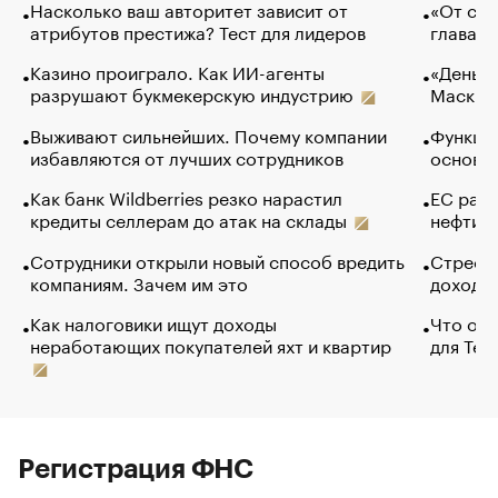
Насколько ваш авторитет зависит от
«От спо
атрибутов престижа? Тест для лидеров
глава к
Казино проиграло. Как ИИ-агенты
«Деньги
разрушают букмекерскую индустрию
Маск в 
Выживают сильнейших. Почему компании
Функции
избавляются от лучших сотрудников
основ э
Как банк Wildberries резко нарастил
ЕС раз
кредиты селлерам до атак на склады
нефти —
Сотрудники открыли новый способ вредить
Стресс 
компаниям. Зачем им это
доходов
Как налоговики ищут доходы
Что обв
неработающих покупателей яхт и квартир
для Tel
Регистрация ФНС