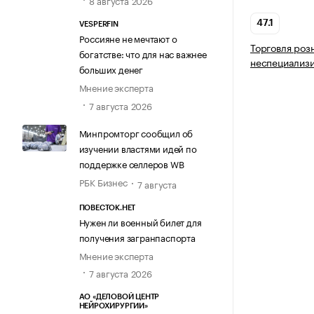
8 августа 2026
47.1
VESPERFIN
Россияне не мечтают о
Торговля роз
богатстве: что для нас важнее
неспециализ
больших денег
Мнение эксперта
7 августа 2026
Минпромторг сообщил об
изучении властями идей по
поддержке селлеров WB
РБК Бизнес
7 августа
ПОВЕСТОК.НЕТ
Нужен ли военный билет для
получения загранпаспорта
Мнение эксперта
7 августа 2026
АО «ДЕЛОВОЙ ЦЕНТР
НЕЙРОХИРУРГИИ»