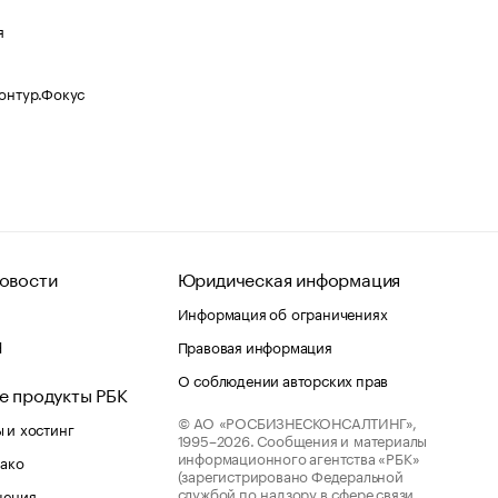
я
Контур.Фокус
овости
Юридическая информация
Информация об ограничениях
d
Правовая информация
О соблюдении авторских прав
е продукты РБК
© АО «РОСБИЗНЕСКОНСАЛТИНГ»,
 и хостинг
1995–2026.
Сообщения и материалы
информационного агентства «РБК»
лако
(зарегистрировано Федеральной
службой по надзору в сфере связи,
шения