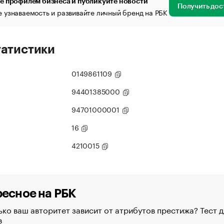
е профилем бизнеса и публикуйте новости
Получить дос
 узнаваемость и развивайте личный бренд на РБК
татистики
0149861109
94401385000
94701000001
16
4210015
есное на РБК
ко ваш авторитет зависит от атрибутов престижа? Тест д
в