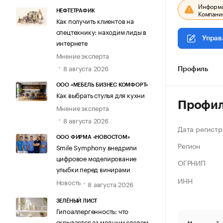
Информац
НЕФТЕТРАФИК
Компания
Как получить клиентов на
спецтехнику: находим лиды в
Управ
интернете
Мнение эксперта
8 августа 2026
Профиль
ООО «МЕБЕЛЬ БИЗНЕС КОМФОРТ»
Как выбрать стулья для кухни
Профи
Мнение эксперта
8 августа 2026
Дата регистр
ООО ФИРМА «НОВОСТОМ»
Регион
Smile Symphony внедрили
цифровое моделирование
ОГРНИП
улыбки перед винирами
ИНН
Новость
8 августа 2026
ЗЕЛЁНЫЙ ЛИСТ
Гипоаллергенность: что
скрывается за модным словом