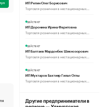
туп
ИП Репин Олег Борисович
Торговля розничная в нестационарных...
ДЕЙСТВУЕТ
ИП Доронина Ирина Фаритовна
Торговля розничная в нестационарных...
ДЕЙСТВУЕТ
ИП Балтаев Мардонбек Шихнозорович
Торговля розничная в нестационарных...
ДЕЙСТВУЕТ
ИП Мухтаров Бахтияр Гилал Оглы
Торговля розничная в нестационарных...
ля
«От спорта тело стареет иначе». Как живет глава ко
Другие предприниматели в
создавшей GTA