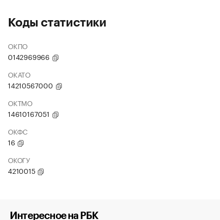
Коды статистики
ОКПО
0142969966
ОКАТО
14210567000
ОКТМО
14610167051
ОКФС
16
ОКОГУ
4210015
Интересное на РБК