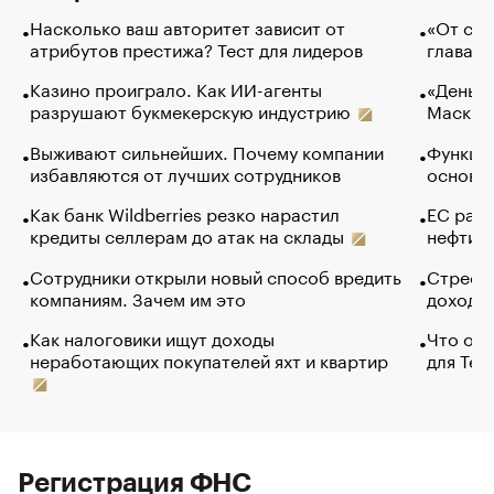
Насколько ваш авторитет зависит от
«От спо
атрибутов престижа? Тест для лидеров
глава к
Казино проиграло. Как ИИ-агенты
«Деньги
разрушают букмекерскую индустрию
Маск в 
Выживают сильнейших. Почему компании
Функции
избавляются от лучших сотрудников
основ э
Как банк Wildberries резко нарастил
ЕС раз
кредиты селлерам до атак на склады
нефти —
Сотрудники открыли новый способ вредить
Стресс 
компаниям. Зачем им это
доходов
Как налоговики ищут доходы
Что обв
неработающих покупателей яхт и квартир
для Tel
Регистрация ФНС