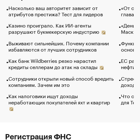
Насколько ваш авторитет зависит от
«От спо
атрибутов престижа? Тест для лидеров
глава к
Казино проиграло. Как ИИ-агенты
«Деньги
разрушают букмекерскую индустрию
Маск в 
Выживают сильнейших. Почему компании
Функции
избавляются от лучших сотрудников
основ э
Как банк Wildberries резко нарастил
ЕС раз
кредиты селлерам до атак на склады
нефти —
Сотрудники открыли новый способ вредить
Стресс 
компаниям. Зачем им это
доходов
Как налоговики ищут доходы
Что обв
неработающих покупателей яхт и квартир
для Tel
Регистрация ФНС