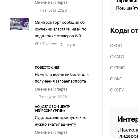
Управляйт
Мнение эксперта
Повышайте
7 августа 2026
Минпромторг сообщил об
изучении властями идей по
Коды с
поддержке селлеров WB
РБК Бизнес
7 августа
ОКПО
ОКАТО
ОКТМО
ПОВЕСТОК.НЕТ
Нужен ли военный билет для
ОКФС
получения загранпаспорта
Мнение эксперта
ОКОГУ
7 августа 2026
АО «ДЕЛОВОЙ ЦЕНТР
НЕЙРОХИРУРГИИ»
Судорожные приступы: что
Интер
нужно знать пациенту
Насколь
Мнение эксперта
лидеро