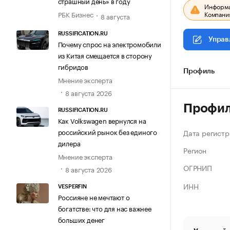
страшный день» в году
Информац
Компания
РБК Бизнес
8 августа
RUSSIFICATION.RU
Управ
Почему спрос на электромобили
из Китая смещается в сторону
гибридов
Профиль
Мнение эксперта
8 августа 2026
Профи
RUSSIFICATION.RU
Как Volkswagen вернулся на
российский рынок без единого
Дата регистр
дилера
Регион
Мнение эксперта
ОГРНИП
8 августа 2026
ИНН
VESPERFIN
Россияне не мечтают о
богатстве: что для нас важнее
больших денег