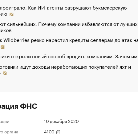
 проиграло. Как ИИ-агенты разрушают букмекерскую
рию
ют сильнейших. Почему компании избавляются от лучших
ников
к Wildberries резко нарастил кредиты селлерам до атак н
ики открыли новый способ вредить компаниям. Зачем им
оговики ищут доходы неработающих покупателей яхт и
р
рация ФНС
ации
10 декабря 2020
го органа
4100