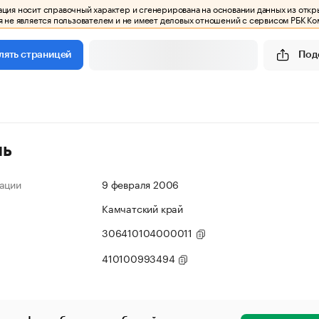
ия носит справочный характер и сгенерирована на основании данных из откр
 не является пользователем и не имеет деловых отношений с сервисом РБК Ко
Под
лять страницей
ль
ации
9 февраля 2006
Камчатский край
306410104000011
410100993494