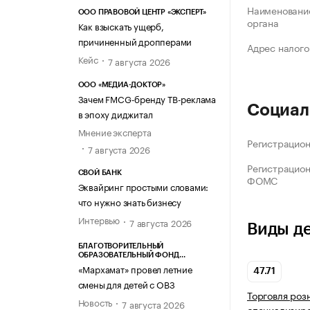
Наименование
ООО ПРАВОВОЙ ЦЕНТР «ЭКСПЕРТ»
органа
Как взыскать ущерб,
причиненный дропперами
Адрес налого
Кейс
7 августа 2026
ООО «МЕДИА-ДОКТОР»
Зачем FMCG-бренду ТВ-реклама
Социал
в эпоху диджитал
Мнение эксперта
Регистрацио
7 августа 2026
Регистрацио
СВОЙ БАНК
ФОМС
Эквайринг простыми словами:
что нужно знать бизнесу
Интервью
7 августа 2026
Виды д
БЛАГОТВОРИТЕЛЬНЫЙ
ОБРАЗОВАТЕЛЬНЫЙ ФОНД
«МАРХАМАТ»
«Мархамат» провел летние
47.71
смены для детей с ОВЗ
Торговля роз
Новость
7 августа 2026
специализир