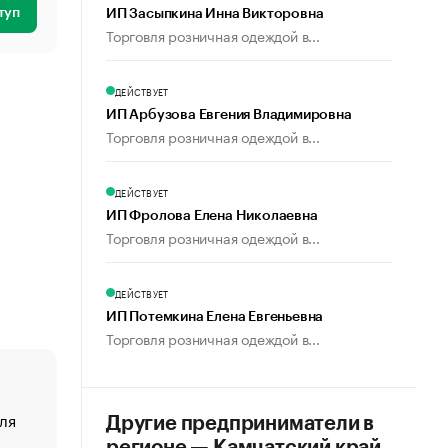
туп
ИП Засыпкина Инна Викторовна
Торговля розничная одеждой в...
ДЕЙСТВУЕТ
ИП Арбузова Евгения Владимировна
Торговля розничная одеждой в...
ДЕЙСТВУЕТ
ИП Фролова Елена Николаевна
Торговля розничная одеждой в...
ДЕЙСТВУЕТ
ИП Потемкина Елена Евгеньевна
Торговля розничная одеждой в...
ля
«От спорта тело стареет иначе». Как живет глава ко
Другие предприниматели в
создавшей GTA