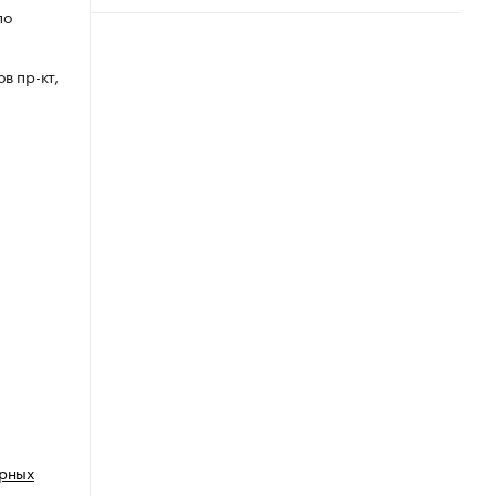
по
в пр-кт,
арных