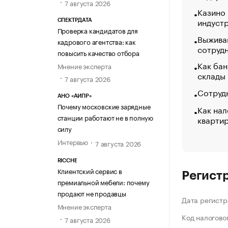
7 августа 2026
Казино
индуст
СПЕКТРДАТА
Проверка кандидатов для
Выжива
кадрового агентства: как
сотруд
повысить качество отбора
Как бан
Мнение эксперта
склады
7 августа 2026
Сотрудн
АНО «АИПР»
Почему московские зарядные
Как нал
станции работают не в полную
кварти
силу
Интервью
7 августа 2026
RICCHE
Клиентский сервис в
Регист
премиальной мебели: почему
продают не продавцы
Дата регистр
Мнение эксперта
Код налогово
7 августа 2026