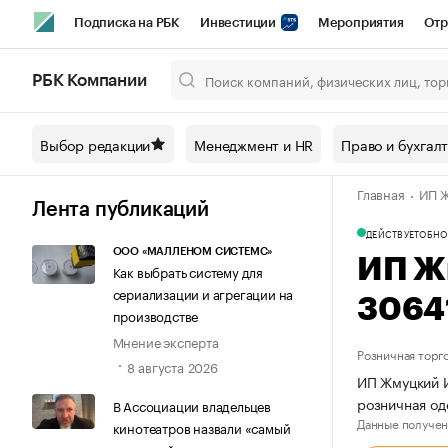
Подписка на РБК
Инвестиции
Мероприятия
Отр
Спорт
Школа управления РБК
РБК Образование
РБ
РБК Компании
Город
Стиль
Крипто
РБК Бизнес-среда
Дискусси
Выбор редакции
Менеджмент и HR
Право и бухгал
Спецпроекты СПб
Конференции СПб
Спецпроекты
Главная
ИП Ж
Технологии и медиа
Финансы
Рынок наличной валют
Лента публикаций
ДЕЙСТВУЕТ
ОБНО
ООО «МАЛЛЕНОМ СИСТЕМС»
ИП Ж
Как выбрать систему для
сериализации и агрегации на
3064
производстве
Мнение эксперта
Розничная торг
8 августа 2026
ИП Жмуцкий И
розничная од
В Ассоциации владельцев
Данные получен
кинотеатров назвали «самый