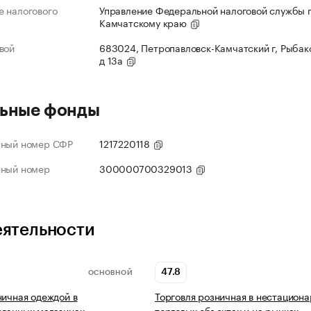
 налогового
Управление Федеральной налоговой службы 
Камчатскому краю
вой
683024, Петропавловск-Камчатский г, Рыбако
д 13а
ьные фонды
нный номер СФР
1217220118
нный номер
300000700329013
еятельности
47.8
ОСНОВНОЙ
ничная одеждой в
Торговля розничная в нестацион
ованных магазинах
торговых объектах и на рынках