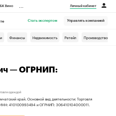
...
БК Вино
Личный кабинет
Стать экспертом
Управлять компанией
кте
азета
жи
Финансы
Недвижимость
Ретейл
Производство
ич — ОГРНИП:
рговля одеждой
чатский край. Основной вид деятельности: Торговля
ы ИНН: 410100993494 и ОГРНИП: 306410104000011.