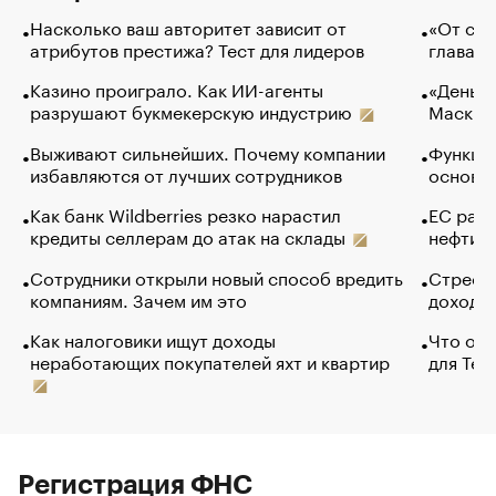
Насколько ваш авторитет зависит от
«От спо
атрибутов престижа? Тест для лидеров
глава к
Казино проиграло. Как ИИ-агенты
«Деньги
разрушают букмекерскую индустрию
Маск в 
Выживают сильнейших. Почему компании
Функции
избавляются от лучших сотрудников
основ э
Как банк Wildberries резко нарастил
ЕС раз
кредиты селлерам до атак на склады
нефти —
Сотрудники открыли новый способ вредить
Стресс 
компаниям. Зачем им это
доходов
Как налоговики ищут доходы
Что обв
неработающих покупателей яхт и квартир
для Tel
Регистрация ФНС