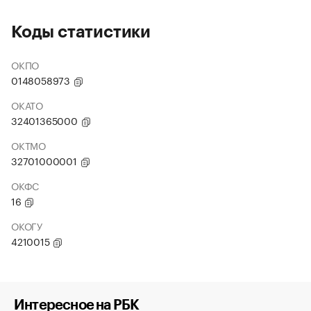
Коды статистики
ОКПО
0148058973
ОКАТО
32401365000
ОКТМО
32701000001
ОКФС
16
ОКОГУ
4210015
Интересное на РБК