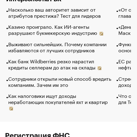
Насколько ваш авторитет зависит от
«От спо
атрибутов престижа? Тест для лидеров
глава к
Казино проиграло. Как ИИ-агенты
«Деньги
разрушают букмекерскую индустрию
Маск в 
Выживают сильнейших. Почему компании
Функции
избавляются от лучших сотрудников
основ э
Как банк Wildberries резко нарастил
ЕС раз
кредиты селлерам до атак на склады
нефти —
Сотрудники открыли новый способ вредить
Стресс 
компаниям. Зачем им это
доходов
Как налоговики ищут доходы
Что обв
неработающих покупателей яхт и квартир
для Tel
Регистрация ФНС