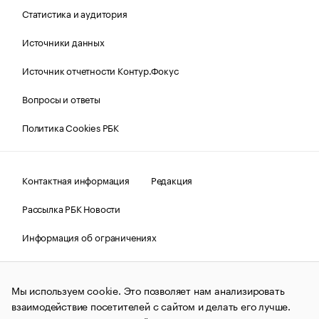
Статистика и аудитория
Источники данных
Источник отчетности Контур.Фокус
Вопросы и ответы
Политика Cookies РБК
Контактная информация
Редакция
Рассылка РБК Новости
Информация об ограничениях
Правовая информация
О соблюдении авторских прав
Мы используем cookie. Это позволяет нам анализировать
© АО «РОСБИЗНЕСКОНСАЛТИНГ»,
1995–2026.
Сообщения
и материалы информационного агентства «РБК»
взаимодействие посетителей с сайтом и делать его лучше.
(зарегистрировано Федеральной службой по надзору в сфере