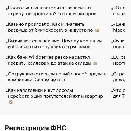
Насколько ваш авторитет зависит от
«От спо
атрибутов престижа? Тест для лидеров
глава к
Казино проиграло. Как ИИ-агенты
«Деньги
разрушают букмекерскую индустрию
Маск в 
Выживают сильнейших. Почему компании
Функции
избавляются от лучших сотрудников
основ э
Как банк Wildberries резко нарастил
ЕС раз
кредиты селлерам до атак на склады
нефти —
Сотрудники открыли новый способ вредить
Стресс 
компаниям. Зачем им это
доходов
Как налоговики ищут доходы
Что обв
неработающих покупателей яхт и квартир
для Tel
Регистрация ФНС