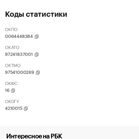
Коды статистики
ОКПО
0064448384
ОКАТО
97241837001
ОКТМО
97541000269
ОКФС
16
ОКОГУ
4210015
Интересное на РБК