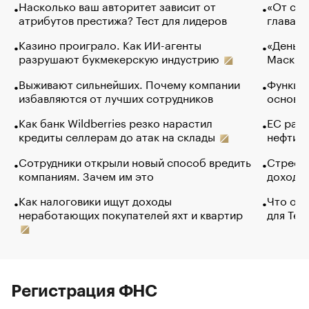
Насколько ваш авторитет зависит от
«От спо
атрибутов престижа? Тест для лидеров
глава к
Казино проиграло. Как ИИ-агенты
«Деньги
разрушают букмекерскую индустрию
Маск в 
Выживают сильнейших. Почему компании
Функции
избавляются от лучших сотрудников
основ э
Как банк Wildberries резко нарастил
ЕС раз
кредиты селлерам до атак на склады
нефти —
Сотрудники открыли новый способ вредить
Стресс 
компаниям. Зачем им это
доходов
Как налоговики ищут доходы
Что обв
неработающих покупателей яхт и квартир
для Tel
Регистрация ФНС