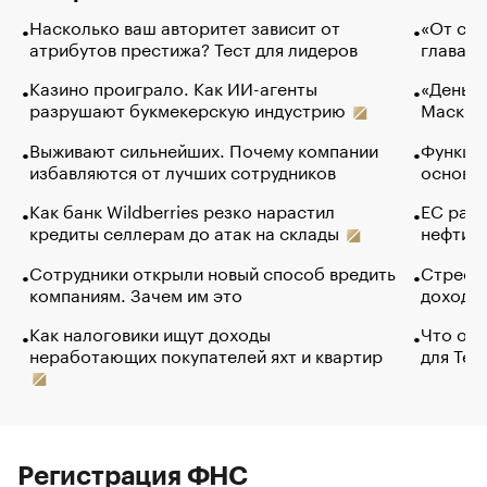
Насколько ваш авторитет зависит от
«От спо
атрибутов престижа? Тест для лидеров
глава к
Казино проиграло. Как ИИ-агенты
«Деньги
разрушают букмекерскую индустрию
Маск в 
Выживают сильнейших. Почему компании
Функции
избавляются от лучших сотрудников
основ э
Как банк Wildberries резко нарастил
ЕС раз
кредиты селлерам до атак на склады
нефти —
Сотрудники открыли новый способ вредить
Стресс 
компаниям. Зачем им это
доходов
Как налоговики ищут доходы
Что обв
неработающих покупателей яхт и квартир
для Tel
Регистрация ФНС