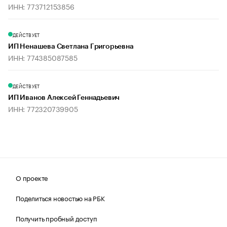
ИНН: 773712153856
ДЕЙСТВУЕТ
ИП Ненашева Светлана Григорьевна
ИНН: 774385087585
ДЕЙСТВУЕТ
ИП Иванов Алексей Геннадьевич
ИНН: 772320739905
О проекте
Поделиться новостью на РБК
Получить пробный доступ