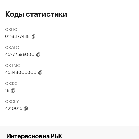
Коды статистики
ОКПО
0116377488
ОКАТО
45277598000
ОКТМО
45348000000
ОКФС
16
ОКОГУ
4210015
Интересное на РБК