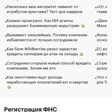
Насколько ваш авторитет зависит от
«От спо
атрибутов престижа? Тест для лидеров
глава к
Казино проиграло. Как ИИ-агенты
«Деньги
разрушают букмекерскую индустрию
Маск в 
Выживают сильнейших. Почему компании
Функции
избавляются от лучших сотрудников
основ э
Как банк Wildberries резко нарастил
ЕС раз
кредиты селлерам до атак на склады
нефти —
Сотрудники открыли новый способ вредить
Стресс 
компаниям. Зачем им это
доходов
Как налоговики ищут доходы
Что обв
неработающих покупателей яхт и квартир
для Tel
Регистрация ФНС