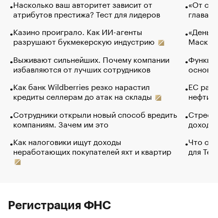
Насколько ваш авторитет зависит от
«От спо
атрибутов престижа? Тест для лидеров
глава к
Казино проиграло. Как ИИ-агенты
«Деньги
разрушают букмекерскую индустрию
Маск в 
Выживают сильнейших. Почему компании
Функции
избавляются от лучших сотрудников
основ э
Как банк Wildberries резко нарастил
ЕС раз
кредиты селлерам до атак на склады
нефти —
Сотрудники открыли новый способ вредить
Стресс 
компаниям. Зачем им это
доходов
Как налоговики ищут доходы
Что обв
неработающих покупателей яхт и квартир
для Tel
Регистрация ФНС