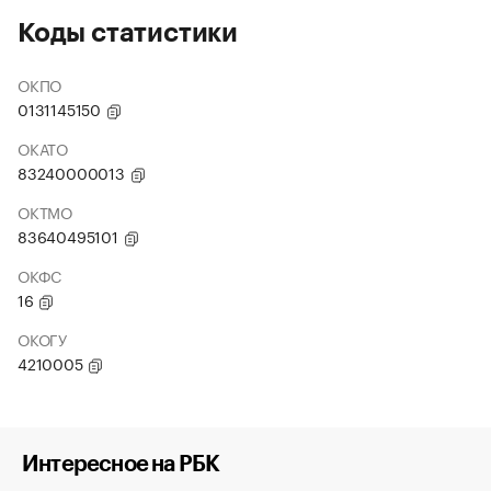
Коды статистики
ОКПО
0131145150
ОКАТО
83240000013
ОКТМО
83640495101
ОКФС
16
ОКОГУ
4210005
Интересное на РБК