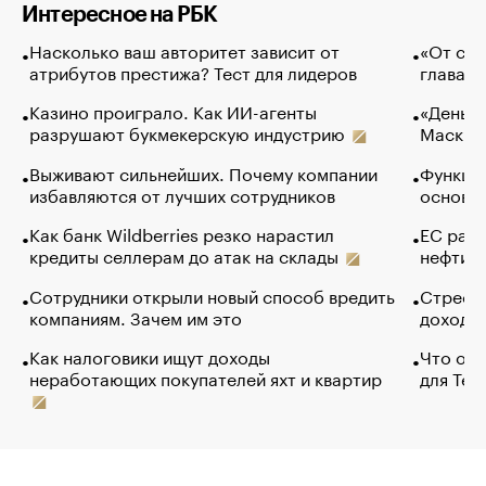
Интересное на РБК
Насколько ваш авторитет зависит от
«От спо
атрибутов престижа? Тест для лидеров
глава к
Казино проиграло. Как ИИ-агенты
«Деньги
разрушают букмекерскую индустрию
Маск в 
Выживают сильнейших. Почему компании
Функции
избавляются от лучших сотрудников
основ э
Как банк Wildberries резко нарастил
ЕС раз
кредиты селлерам до атак на склады
нефти —
Сотрудники открыли новый способ вредить
Стресс 
компаниям. Зачем им это
доходов
Как налоговики ищут доходы
Что обв
неработающих покупателей яхт и квартир
для Tel