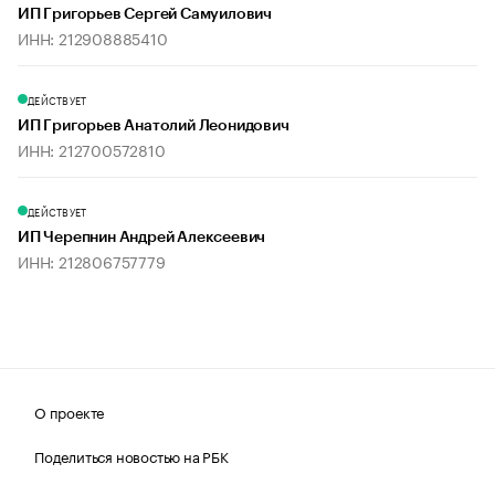
ИП Григорьев Сергей Самуилович
ИНН: 212908885410
ДЕЙСТВУЕТ
ИП Григорьев Анатолий Леонидович
ИНН: 212700572810
ДЕЙСТВУЕТ
ИП Черепнин Андрей Алексеевич
ИНН: 212806757779
О проекте
Поделиться новостью на РБК