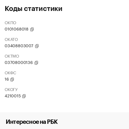
Коды статистики
ОКПО
0101068018
ОКАТО
03408803007
ОКТМО
03708000136
ОКФС
16
ОКОГУ
4210015
Интересное на РБК