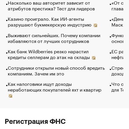
Насколько ваш авторитет зависит от
«От спо
атрибутов престижа? Тест для лидеров
глава к
Казино проиграло. Как ИИ-агенты
«Деньги
разрушают букмекерскую индустрию
Маск в 
Выживают сильнейших. Почему компании
Функции
избавляются от лучших сотрудников
основ э
Как банк Wildberries резко нарастил
ЕС раз
кредиты селлерам до атак на склады
нефти —
Сотрудники открыли новый способ вредить
Стресс 
компаниям. Зачем им это
доходов
Как налоговики ищут доходы
Что обв
неработающих покупателей яхт и квартир
для Tel
Регистрация ФНС