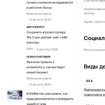
Код налогово
почему компании вкладываются
в welcome-боксы
Наименование
органа
Мнение эксперта
6 августа 2026
Адрес налого
АВИ КЭПИТАЛ
Сохранить агроэкспортеру
194,5 млн рублей: кейс «АВИ
Социал
Кэпитал»
Кейс
6 августа 2026
Регистрацио
НОВАЯ АНАТОМИЯ
Мужчины пришли к
Виды д
косметологу: как выглядит
новый пациент
Мнение эксперта
49.4
6 августа 2026
Деятельность
В Wildberries рассказали, как
транспорта и
предпринимателям подтвердить
ущерб от атак