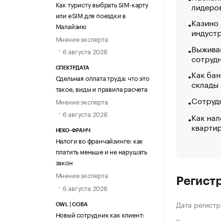
Как туристу выбрать SIM-карту
лидеро
или eSIM для поездки в
Казино
Малайзию
индуст
Мнение эксперта
Выжива
6 августа 2026
сотруд
СПЕКТРДАТА
Как бан
Сдельная оплата труда: что это
склады
такое, виды и правила расчета
Сотрудн
Мнение эксперта
6 августа 2026
Как нал
кварти
НЕКО-ФРАНЧ
Налоги во франчайзинге: как
платить меньше и не нарушать
закон
Мнение эксперта
Регист
6 августа 2026
Дата регистр
OWL | СОВА
Новый сотрудник как клиент: