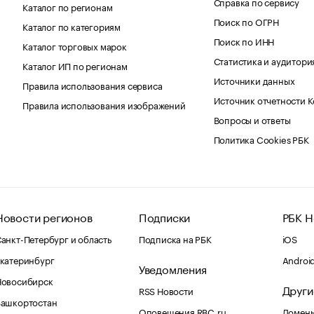
Справка по сервису
Каталог по регионам
Поиск по ОГРН
Каталог по категориям
Поиск по ИНН
Каталог торговых марок
Статистика и аудитори
Каталог ИП по регионам
Источники данных
Правила использования сервиса
Источник отчетности 
Правила использования изображений
Вопросы и ответы
Политика Cookies РБК
Новости регионов
Подписки
РБК Н
анкт-Петербург и область
Подписка на РБК
iOS
катеринбург
Androi
Уведомления
Новосибирск
Други
RSS Новости
Башкортостан
Оповещения RBC.ru
Домены