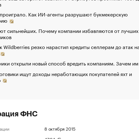
в
 проиграло. Как ИИ-агенты разрушают букмекерскую
рию
ют сильнейших. Почему компании избавляются от лучших
ников
к Wildberries резко нарастил кредиты селлерам до атак н
ики открыли новый способ вредить компаниям. Зачем им
оговики ищут доходы неработающих покупателей яхт и
р
рация ФНС
ации
8 октября 2015