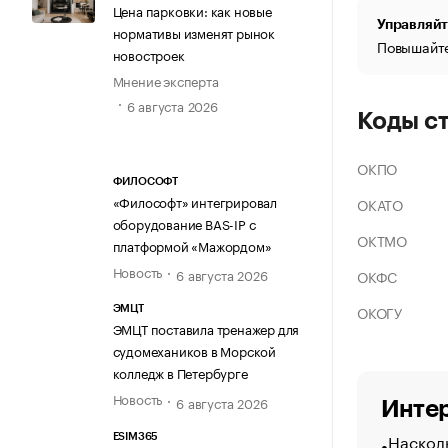
Цена парковки: как новые
Управляйт
нормативы изменят рынок
Повышайте
новостроек
Мнение эксперта
6 августа 2026
Коды с
ОКПО
ФИЛОСОФТ
«Философт» интегрировал
ОКАТО
оборудование BAS-IP с
ОКТМО
платформой «Мажордом»
Новость
6 августа 2026
ОКФС
ОКОГУ
ЭМЦТ
ЭМЦТ поставила тренажер для
судомехаников в Морской
колледж в Петербурге
Новость
6 августа 2026
Интер
Насколь
ESIM365