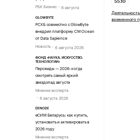
55.10
РБК Бизнес
6 августа
Деятельность
временного 
GLOWBYTE
РСХБ совместно с GlowByte
внедрил платформу CM Ocean
от Data Sapience
Новость
6 августа 2026
ФОНД «НАУКА. ИСКУССТВО.
ТЕХНОЛОГИИ»
Персеиды — 2026: когда
смотреть самый яркий
звездопад августа
Мнение эксперта
6 августа 2026
EXNODE
еСИМ Беларусь: как купить,
установить и активировать в
2026 году
Мнение эксперта