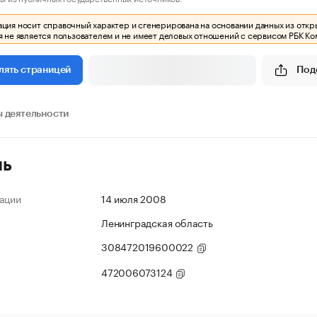
ия носит справочный характер и сгенерирована на основании данных из откр
 не является пользователем и не имеет деловых отношений с сервисом РБК Ко
Под
лять страницей
 деятельности
ль
ации
14 июля 2008
Ленинградская область
308472019600022
472006073124