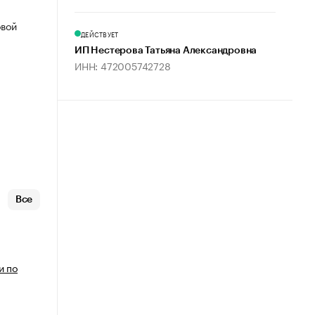
овой
ДЕЙСТВУЕТ
ИП Нестерова Татьяна Александровна
ИНН: 472005742728
Все
и по