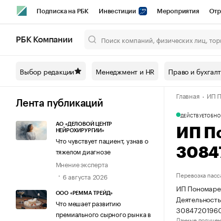
Подписка на РБК
Инвестиции
Мероприятия
Отр
Спорт
Школа управления РБК
РБК Образование
РБ
РБК Компании
Город
Стиль
Крипто
РБК Бизнес-среда
Дискусси
Выбор редакции
Менеджмент и HR
Право и бухгал
Спецпроекты СПб
Конференции СПб
Спецпроекты
Главная
ИП П
Технологии и медиа
Финансы
Рынок наличной валют
Лента публикаций
ДЕЙСТВУЕТ
ОБНО
АО «ДЕЛОВОЙ ЦЕНТР
ИП П
НЕЙРОХИРУРГИИ»
Что чувствует пациент, узнав о
3084
тяжелом диагнозе
Мнение эксперта
Перевозка пасс
6 августа 2026
ИП Пономарев
ООО «РЕММА ТРЕЙД»
Деятельность
Что мешает развитию
3084720196
премиального сырного рынка в
Данные получен