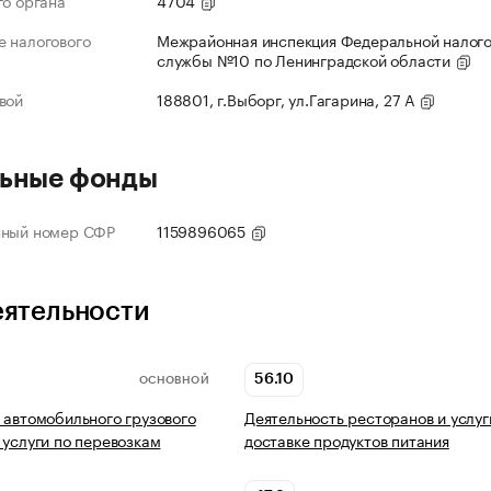
го органа
4704
 налогового
Межрайонная инспекция Федеральной налог
службы №10 по Ленинградской области
вой
188801, г.Выборг, ул.Гагарина, 27 А
ьные фонды
нный номер СФР
1159896065
еятельности
56.10
ОСНОВНОЙ
 автомобильного грузового
Деятельность ресторанов и услуг
 услуги по перевозкам
доставке продуктов питания