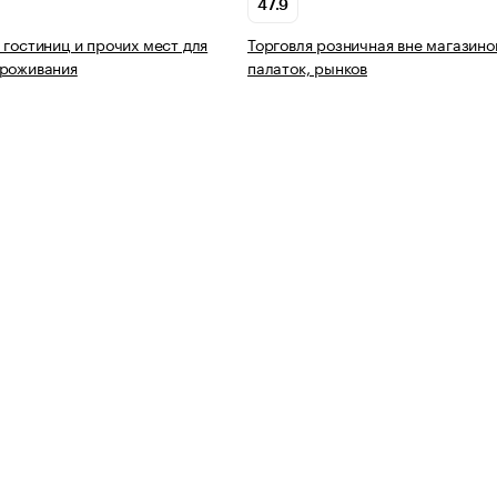
47.9
 гостиниц и прочих мест для
Торговля розничная вне магазино
проживания
палаток, рынков