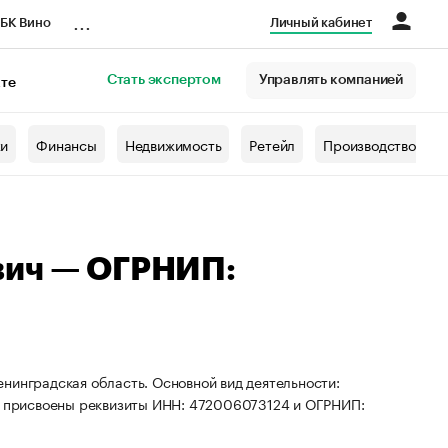
...
БК Вино
Личный кабинет
Стать экспертом
Управлять компанией
кте
азета
жи
Финансы
Недвижимость
Ретейл
Производство
вич — ОГРНИП:
нинградская область. Основной вид деятельности:
ИП присвоены реквизиты ИНН: 472006073124 и ОГРНИП: