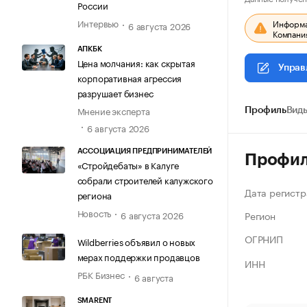
России
Интервью
Информац
6 августа 2026
Компания
АПКБК
Цена молчания: как скрытая
Управ
корпоративная агрессия
разрушает бизнес
Мнение эксперта
Профиль
Виды
6 августа 2026
АССОЦИАЦИЯ ПРЕДПРИНИМАТЕЛЕЙ
Профи
«Стройдебаты» в Калуге
собрали строителей калужского
Дата регистр
региона
Новость
Регион
6 августа 2026
ОГРНИП
Wildberries объявил о новых
мерах поддержки продавцов
ИНН
РБК Бизнес
6 августа
SMARENT