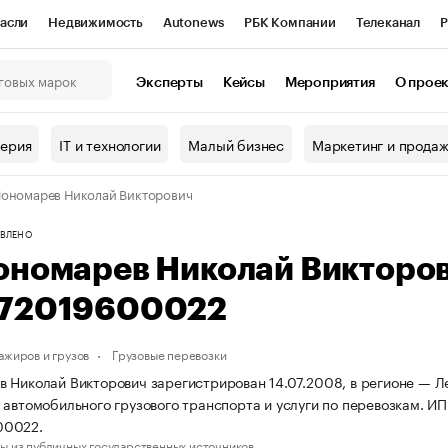
асли
Недвижимость
Autonews
РБК Компании
Телеканал
Р
К Курсы
РБК Life
Тренды
Визионеры
Национальные проекты
Эксперты
Кейсы
Мероприятия
О прое
онный клуб
Исследования
Кредитные рейтинги
Франшизы
Г
терия
IT и технологии
Малый бизнес
Маркетинг и прода
Проверка контрагентов
Политика
Экономика
Бизнес
ономарев Николай Викторович
ы
ВЛЕНО
ономарев Николай Викторо
72019600022
ажиров и грузов
Грузовые перевозки
 Николай Викторович зарегистрирован 14.07.2008, в регионе — Ле
 автомобильного грузового транспорта и услуги по перевозкам. 
00022.
ы из публичных государственных источников.