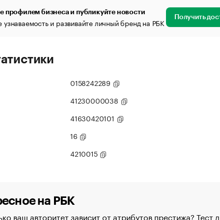
е профилем бизнеса и публикуйте новости
Получить дос
 узнаваемость и развивайте личный бренд на РБК
татистики
0158242289
41230000038
41630420101
16
4210015
есное на РБК
ко ваш авторитет зависит от атрибутов престижа? Тест д