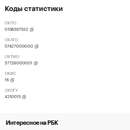
Коды статистики
ОКПО
0158597532
ОКАТО
57427000000
ОКТМО
57726000001
ОКФС
16
ОКОГУ
4210015
Интересное на РБК