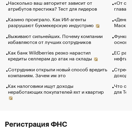
Насколько ваш авторитет зависит от
«От спо
атрибутов престижа? Тест для лидеров
глава к
Казино проиграло. Как ИИ-агенты
«Деньги
разрушают букмекерскую индустрию
Маск в 
Выживают сильнейших. Почему компании
Функции
избавляются от лучших сотрудников
основ э
Как банк Wildberries резко нарастил
ЕС раз
кредиты селлерам до атак на склады
нефти —
Сотрудники открыли новый способ вредить
Стресс 
компаниям. Зачем им это
доходов
Как налоговики ищут доходы
Что обв
неработающих покупателей яхт и квартир
для Tel
Регистрация ФНС