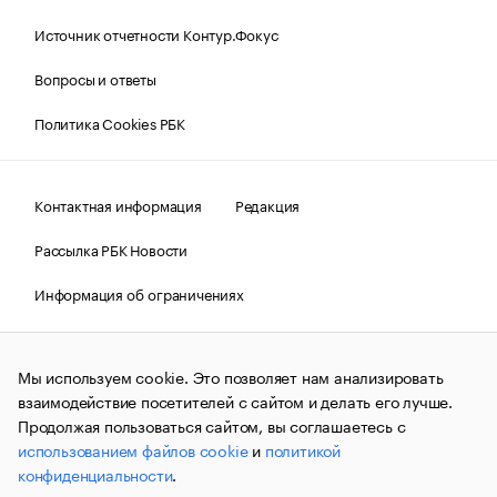
Источник отчетности Контур.Фокус
Вопросы и ответы
Политика Cookies РБК
Контактная информация
Редакция
Рассылка РБК Новости
Информация об ограничениях
Правовая информация
О соблюдении авторских прав
Мы используем cookie. Это позволяет нам анализировать
© АО «РОСБИЗНЕСКОНСАЛТИНГ»,
1995–2026.
Сообщения
и материалы информационного агентства «РБК»
взаимодействие посетителей с сайтом и делать его лучше.
(зарегистрировано Федеральной службой по надзору в сфере
Продолжая пользоваться сайтом, вы соглашаетесь с
связи, информационных технологий и массовых
использованием файлов cookie
и
политикой
коммуникаций (Роскомнадзор) 09.12.2015 за номером ИА
№ФС77-63848) сопровождаются пометкой «РБК». Отдельные
конфиденциальности
.
публикации могут содержать информацию,