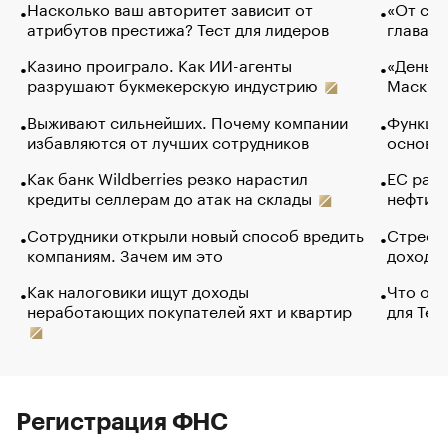
Насколько ваш авторитет зависит от
«От спо
атрибутов престижа? Тест для лидеров
глава к
Казино проиграло. Как ИИ-агенты
«Деньги
разрушают букмекерскую индустрию
Маск в 
Выживают сильнейших. Почему компании
Функции
избавляются от лучших сотрудников
основ э
Как банк Wildberries резко нарастил
ЕС раз
кредиты селлерам до атак на склады
нефти —
Сотрудники открыли новый способ вредить
Стресс 
компаниям. Зачем им это
доходов
Как налоговики ищут доходы
Что обв
неработающих покупателей яхт и квартир
для Tel
Регистрация ФНС