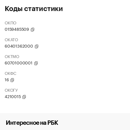
Коды статистики
ОКПО
0159485509
ОКАТО
60401362000
ОКТМО
60701000001
ОКФС
16
ОКОГУ
4210015
Интересное на РБК