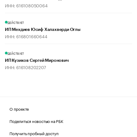
ИНН: 616108050064
ДЕЙСТВУЕТ
ИП Мехдиев Юсиф Халахверди Оглы
ИНН: 616801660644
ДЕЙСТВУЕТ
ИП Кузиков Сергей Миронович
ИНН: 616108202207
О проекте
Поделиться новостью на РБК
Получить пробный доступ