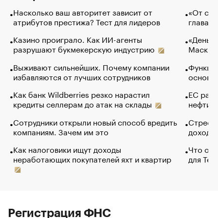
Насколько ваш авторитет зависит от
«От спо
атрибутов престижа? Тест для лидеров
глава к
Казино проиграло. Как ИИ-агенты
«Деньги
разрушают букмекерскую индустрию
Маск в 
Выживают сильнейших. Почему компании
Функции
избавляются от лучших сотрудников
основ э
Как банк Wildberries резко нарастил
ЕС раз
кредиты селлерам до атак на склады
нефти —
Сотрудники открыли новый способ вредить
Стресс 
компаниям. Зачем им это
доходов
Как налоговики ищут доходы
Что обв
неработающих покупателей яхт и квартир
для Tel
Регистрация ФНС