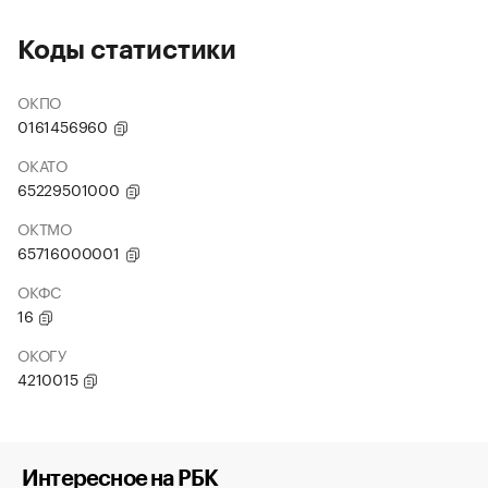
Коды статистики
ОКПО
0161456960
ОКАТО
65229501000
ОКТМО
65716000001
ОКФС
16
ОКОГУ
4210015
Интересное на РБК