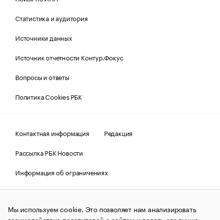
Статистика и аудитория
Источники данных
Источник отчетности Контур.Фокус
Вопросы и ответы
Политика Cookies РБК
Контактная информация
Редакция
Рассылка РБК Новости
Информация об ограничениях
Правовая информация
О соблюдении авторских прав
Мы используем cookie. Это позволяет нам анализировать
© АО «РОСБИЗНЕСКОНСАЛТИНГ»,
1995–2026.
Сообщения
и материалы информационного агентства «РБК»
взаимодействие посетителей с сайтом и делать его лучше.