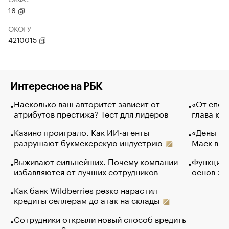
16
ОКОГУ
4210015
Интересное на РБК
Насколько ваш авторитет зависит от
«От спор
атрибутов престижа? Тест для лидеров
глава ко
Казино проиграло. Как ИИ-агенты
«Деньги б
разрушают букмекерскую индустрию
Маск в и
Выживают сильнейших. Почему компании
Функции 
избавляются от лучших сотрудников
основ эф
Как банк Wildberries резко нарастил
кредиты селлерам до атак на склады
Сотрудники открыли новый способ вредить
компаниям. Зачем им это