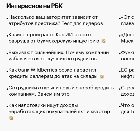
Интересное на РБК
Насколько ваш авторитет зависит от
«От спо
атрибутов престижа? Тест для лидеров
глава к
Казино проиграло. Как ИИ-агенты
«Деньги
разрушают букмекерскую индустрию
Маск в 
Выживают сильнейших. Почему компании
Функции
избавляются от лучших сотрудников
основ э
Как банк Wildberries резко нарастил
ЕС раз
кредиты селлерам до атак на склады
нефти —
Сотрудники открыли новый способ вредить
Стресс 
компаниям. Зачем им это
доходов
Как налоговики ищут доходы
Что обв
неработающих покупателей яхт и квартир
для Tel