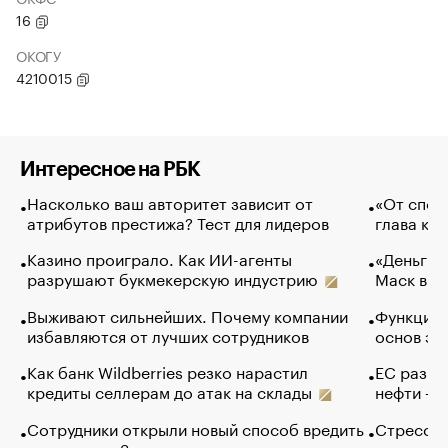
16
ОКОГУ
4210015
Интересное на РБК
Насколько ваш авторитет зависит от
«От спор
атрибутов престижа? Тест для лидеров
глава ко
Казино проиграло. Как ИИ-агенты
«Деньги б
разрушают букмекерскую индустрию
Маск в и
Выживают сильнейших. Почему компании
Функции 
избавляются от лучших сотрудников
основ эф
Как банк Wildberries резко нарастил
ЕС разре
кредиты селлерам до атак на склады
нефти — 
Сотрудники открыли новый способ вредить
Стресс о
компаниям. Зачем им это
доходов 