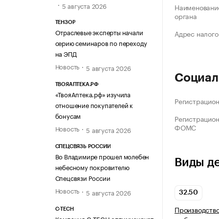
5 августа 2026
Наименование
органа
ТЕНЗОР
Отраслевые эксперты начали
Адрес налого
серию семинаров по переходу
на ЭПД
Новость
5 августа 2026
Социал
ТВОЯАПТЕКА.РФ
«ТвояАптека.рф» изучила
Регистрацио
отношение покупателей к
бонусам
Регистрацио
ФОМС
Новость
5 августа 2026
СПЕЦСВЯЗЬ РОССИИ
Во Владимире прошел молебен
Виды д
небесному покровителю
Спецсвязи России
Новость
5 августа 2026
32.50
Производство
C-TECH
Компания C-TECH оптимизирует