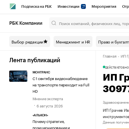
Подписка на РБК
Инвестиции
Мероприятия
Отр
Спорт
Школа управления РБК
РБК Образование
РБ
РБК Компании
Город
Стиль
Крипто
РБК Бизнес-среда
Дискусси
Выбор редакции
Менеджмент и HR
Право и бухгал
Спецпроекты СПб
Конференции СПб
Спецпроекты
Главная
ИП Г
Технологии и медиа
Финансы
Рынок наличной валют
Лента публикаций
ДЕЙСТВУЕТ
ОБНО
МОНТРАНС
ИП Г
С 1 сентября видеонаблюдение
на транспорте переходит на Full
3097
HD
Мнение эксперта
Здравоохранени
6 августа 2026
ИП Грачев Ив
инструментов
«АЛЬКОН»
Почему стратегия,
Данные получен
позиционирование и