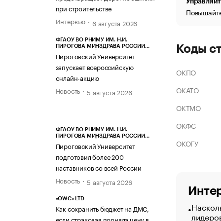
Управляйт
при строительстве
Повышайте
Интервью
6 августа 2026
ФГАОУ ВО РНИМУ ИМ. Н.И.
Коды с
ПИРОГОВА МИНЗДРАВА РОССИИ
(ПИРОГОВСКИЙ УНИВЕРСИТЕТ)
Пироговский Университет
запускает всероссийскую
ОКПО
онлайн-акцию
ОКАТО
Новость
5 августа 2026
ОКТМО
ОКФС
ФГАОУ ВО РНИМУ ИМ. Н.И.
ПИРОГОВА МИНЗДРАВА РОССИИ
ОКОГУ
(ПИРОГОВСКИЙ УНИВЕРСИТЕТ)
Пироговский Университет
подготовил более 200
наставников со всей России
Новость
5 августа 2026
Интер
«OWC» LTD
Насколь
Как сохранить бюджет на ДМС,
лидеро
если страховая подняла цену в