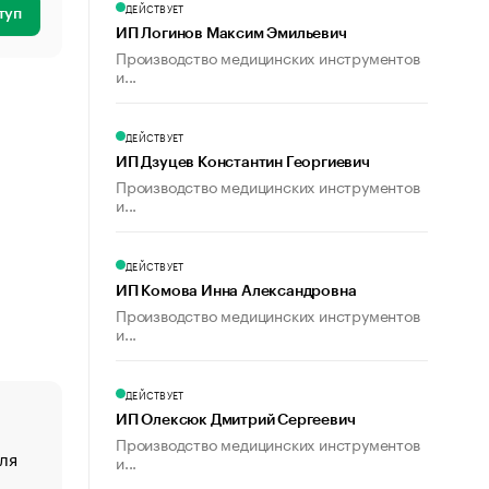
ДЕЙСТВУЕТ
туп
ИП Логинов Максим Эмильевич
Производство медицинских инструментов
и...
ДЕЙСТВУЕТ
ИП Дзуцев Константин Георгиевич
Производство медицинских инструментов
и...
ДЕЙСТВУЕТ
ИП Комова Инна Александровна
Производство медицинских инструментов
и...
ДЕЙСТВУЕТ
ИП Олексюк Дмитрий Сергеевич
Производство медицинских инструментов
ля
«От спорта тело стареет иначе». Как живет глава ко
и...
создавшей GTA