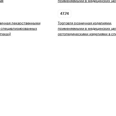
ия
применяемыми в медицинских це
47.74
ничная лекарственными
Торговля розничная изделиями,
 специализированных
применяемыми в медицинских цел
птеках)
ортопедическими изделиями в с