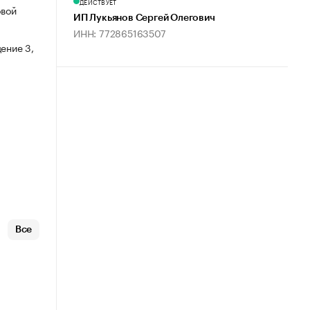
ДЕЙСТВУЕТ
овой
ИП Лукьянов Сергей Олегович
ИНН: 772865163507
ение 3,
Все