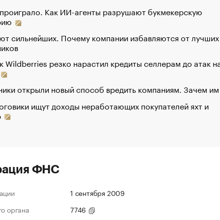
 проиграло. Как ИИ-агенты разрушают букмекерскую
рию
ют сильнейших. Почему компании избавляются от лучших
ников
к Wildberries резко нарастил кредиты селлерам до атак н
ики открыли новый способ вредить компаниям. Зачем им
оговики ищут доходы неработающих покупателей яхт и
р
рация ФНС
ации
1 сентября 2009
го органа
7746