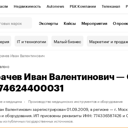
асли
Недвижимость
Autonews
РБК Компании
Телеканал
Р
К Курсы
РБК Life
Тренды
Визионеры
Национальные проекты
Эксперты
Кейсы
Мероприятия
О прое
онный клуб
Исследования
Кредитные рейтинги
Франшизы
Г
терия
IT и технологии
Малый бизнес
Маркетинг и прода
Проверка контрагентов
Политика
Экономика
Бизнес
рачев Иван Валентинович
ы
ВЛЕНО
рачев Иван Валентинович —
74624400031
е и медицина
Производство медицинских инструментов и оборудования
ан Валентинович зарегистрирован 01.09.2009, в регионе — г. Моск
 и оборудования. ИП присвоены реквизиты ИНН: 774336587426 и
ы из публичных государственных источников.