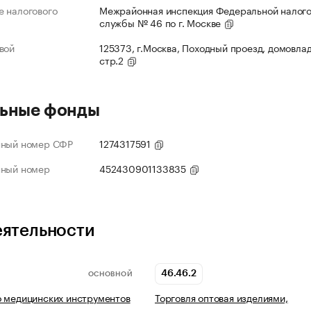
 налогового
Межрайонная инспекция Федеральной налог
службы № 46 по г. Москве
вой
125373, г.Москва, Походный проезд, домовлад
стр.2
ьные фонды
нный номер СФР
1274317591
нный номер
452430901133835
еятельности
46.46.2
ОСНОВНОЙ
 медицинских инструментов
Торговля оптовая изделиями,