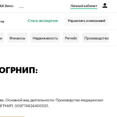
...
БК Вино
Личный кабинет
Стать экспертом
Управлять компанией
кте
азета
жи
Финансы
Недвижимость
Ретейл
Производство
 ОГРНИП:
ва. Основной вид деятельности: Производство медицинских
 ОГРНИП: 309774624400031.