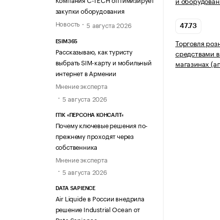
и оборудован
закупки оборудования
Новость
5 августа 2026
47.73
Торговля роз
ESIM365
Рассказываю, как туристу
средствами в
выбрать SIM-карту и мобильный
магазинах (а
интернет в Армении
Мнение эксперта
5 августа 2026
ГПК «ПЕРСОНА КОНСАЛТ»
Почему ключевые решения по-
прежнему проходят через
собственника
Мнение эксперта
5 августа 2026
DATA SAPIENCE
Air Liquide в России внедрила
решение Industrial Ocean от
Data Sapience