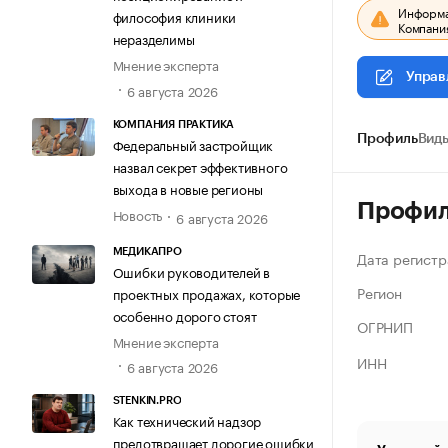
Информац
философия клиники
Компания
неразделимы
Мнение эксперта
Управ
6 августа 2026
КОМПАНИЯ ПРАКТИКА
Профиль
Виды
Федеральный застройщик
назвал секрет эффективного
выхода в новые регионы
Профи
Новость
6 августа 2026
МЕДИКАПРО
Дата регистр
Ошибки руководителей в
Регион
проектных продажах, которые
особенно дорого стоят
ОГРНИП
Мнение эксперта
ИНН
6 августа 2026
STENKIN.PRO
Как технический надзор
предотвращает дорогие ошибки