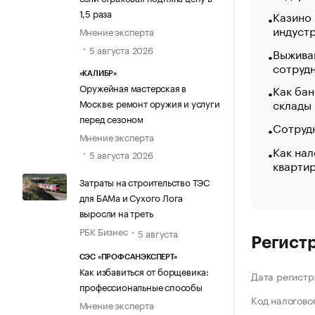
1,5 раза
Казино
индуст
Мнение эксперта
5 августа 2026
Выжива
сотруд
«КАЛИБР»
Оружейная мастерская в
Как бан
склады
Москве: ремонт оружия и услуги
перед сезоном
Сотрудн
Мнение эксперта
Как нал
5 августа 2026
кварти
Затраты на строительство ТЭС
для БАМа и Сухого Лога
выросли на треть
РБК Бизнес
5 августа
Регист
СЭС «ПРОФСАНЭКСПЕРТ»
Как избавиться от борщевика:
Дата регистр
профессиональные способы
Код налогово
Мнение эксперта