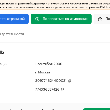
ия носит справочный характер и сгенерирована на основании данных из откр
 не является пользователем и не имеет деловых отношений с сервисом РБК Ко
Подписаться на изменения
По
лять страницей
 деятельности
ль
ации
1 сентября 2009
г. Москва
309774624400031
774336587426