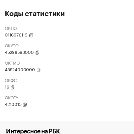
Коды статистики
ОКПО
0116976119
ОКАТО
45296593000
ОКТМО
45924000000
ОКФС
16
ОКОГУ
4210015
Интересное на РБК