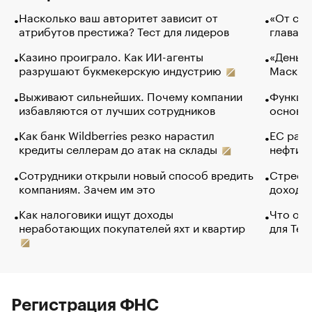
Насколько ваш авторитет зависит от
«От спо
атрибутов престижа? Тест для лидеров
глава к
Казино проиграло. Как ИИ-агенты
«Деньги
разрушают букмекерскую индустрию
Маск в 
Выживают сильнейших. Почему компании
Функции
избавляются от лучших сотрудников
основ э
Как банк Wildberries резко нарастил
ЕС раз
кредиты селлерам до атак на склады
нефти —
Сотрудники открыли новый способ вредить
Стресс 
компаниям. Зачем им это
доходов
Как налоговики ищут доходы
Что обв
неработающих покупателей яхт и квартир
для Tel
Регистрация ФНС