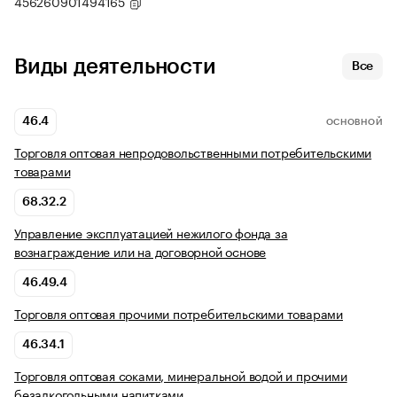
456260901494165
Виды деятельности
Все
46.4
ОСНОВНОЙ
Торговля оптовая непродовольственными потребительскими
товарами
68.32.2
Управление эксплуатацией нежилого фонда за
вознаграждение или на договорной основе
46.49.4
Торговля оптовая прочими потребительскими товарами
46.34.1
Торговля оптовая соками, минеральной водой и прочими
безалкогольными напитками