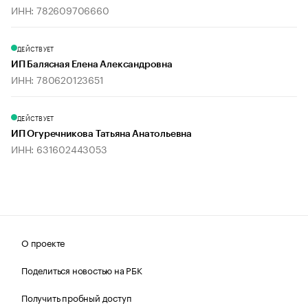
ИНН: 782609706660
ДЕЙСТВУЕТ
ИП Балясная Елена Александровна
ИНН: 780620123651
ДЕЙСТВУЕТ
ИП Огуречникова Татьяна Анатольевна
ИНН: 631602443053
О проекте
Поделиться новостью на РБК
Получить пробный доступ