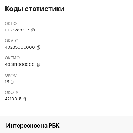
Коды статистики
ОКПО
0163288477
ОКАТО
40285000000
ОКТМО
40381000000
ОКФС
16
ОКОГУ
4210015
Интересное на РБК