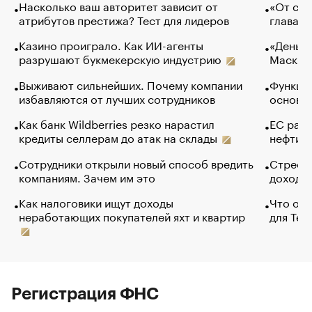
Насколько ваш авторитет зависит от
«От спо
атрибутов престижа? Тест для лидеров
глава к
Казино проиграло. Как ИИ-агенты
«Деньги
разрушают букмекерскую индустрию
Маск в 
Выживают сильнейших. Почему компании
Функции
избавляются от лучших сотрудников
основ э
Как банк Wildberries резко нарастил
ЕС раз
кредиты селлерам до атак на склады
нефти —
Сотрудники открыли новый способ вредить
Стресс 
компаниям. Зачем им это
доходов
Как налоговики ищут доходы
Что обв
неработающих покупателей яхт и квартир
для Tel
Регистрация ФНС