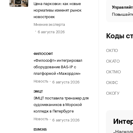
Цена парковки: как новые
Управляйт
нормативы изменят рынок
Повышайте
новостроек
Мнение эксперта
6 августа 2026
Коды с
ОКПО
ФИЛОСОФТ
«Философт» интегрировал
ОКАТО
оборудование BAS-IP с
ОКТМО
платформой «Мажордом»
Новость
6 августа 2026
ОКФС
ОКОГУ
ЭМЦТ
ЭМЦТ поставила тренажер для
судомехаников в Морской
колледж в Петербурге
Новость
6 августа 2026
Интер
Насколь
ESIM365