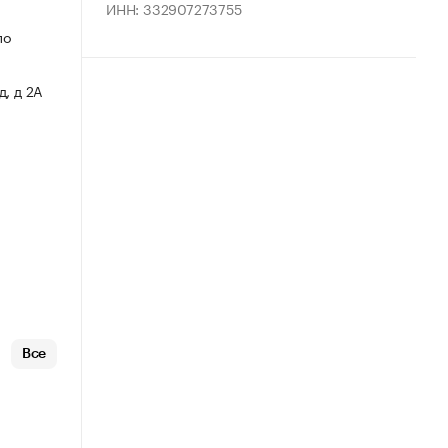
ИНН: 332907273755
по
, д 2А
Все