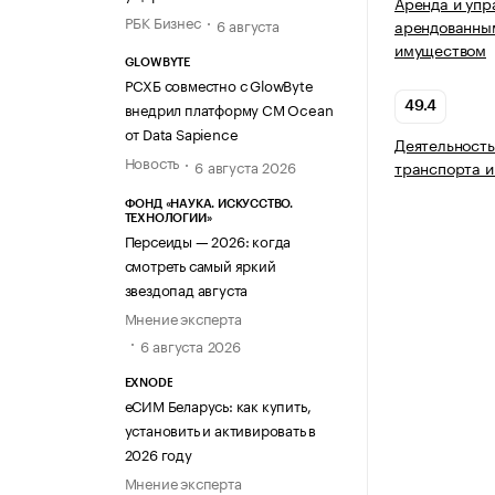
Аренда и упр
РБК Бизнес
6 августа
арендованны
имуществом
GLOWBYTE
РСХБ совместно с GlowByte
внедрил платформу CM Ocean
49.4
от Data Sapience
Деятельность
Новость
6 августа 2026
транспорта и
ФОНД «НАУКА. ИСКУССТВО.
ТЕХНОЛОГИИ»
Персеиды — 2026: когда
смотреть самый яркий
звездопад августа
Мнение эксперта
6 августа 2026
EXNODE
еСИМ Беларусь: как купить,
установить и активировать в
2026 году
Мнение эксперта