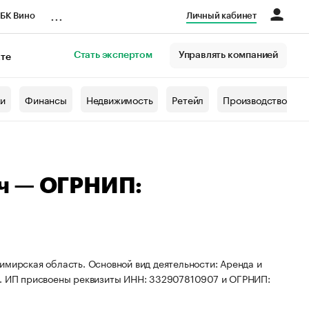
...
БК Вино
Личный кабинет
Стать экспертом
Управлять компанией
кте
азета
жи
Финансы
Недвижимость
Ретейл
Производство
ч — ОГРНИП:
имирская область. Основной вид деятельности: Аренда и
 ИП присвоены реквизиты ИНН: 332907810907 и ОГРНИП: