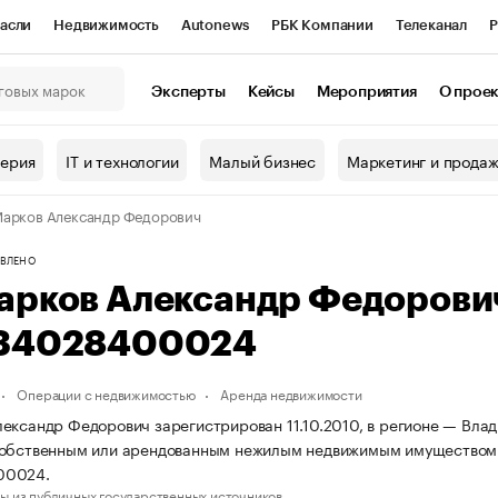
асли
Недвижимость
Autonews
РБК Компании
Телеканал
Р
К Курсы
РБК Life
Тренды
Визионеры
Национальные проекты
Эксперты
Кейсы
Мероприятия
О прое
онный клуб
Исследования
Кредитные рейтинги
Франшизы
Г
терия
IT и технологии
Малый бизнес
Маркетинг и прода
Проверка контрагентов
Политика
Экономика
Бизнес
арков Александр Федорович
ы
ВЛЕНО
арков Александр Федорови
34028400024
Операции с недвижимостью
Аренда недвижимости
ександр Федорович зарегистрирован 11.10.2010, в регионе — Влад
собственным или арендованным нежилым недвижимым имуществом.
00024.
ы из публичных государственных источников.