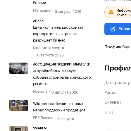
России
Интервью
Информац
6 августа 2026
Компания
АПКБК
Цена молчания: как скрытая
Управ
корпоративная агрессия
разрушает бизнес
Мнение эксперта
Профиль
Виды
6 августа 2026
АССОЦИАЦИЯ ПРЕДПРИНИМАТЕЛЕЙ
Профи
«Стройдебаты» в Калуге
собрали строителей калужского
Дата регистр
региона
Новость
Регион
6 августа 2026
ОГРНИП
Wildberries объявил о новых
мерах поддержки продавцов
ИНН
РБК Бизнес
6 августа
SMARENT