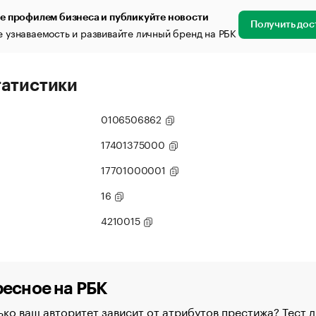
е профилем бизнеса и публикуйте новости
Получить дос
 узнаваемость и развивайте личный бренд на РБК
татистики
0106506862
17401375000
17701000001
16
4210015
есное на РБК
ко ваш авторитет зависит от атрибутов престижа? Тест д