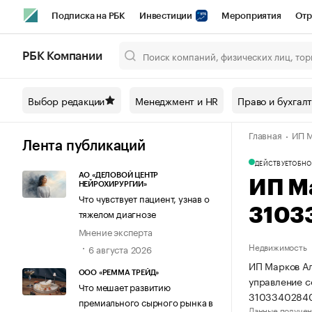
Подписка на РБК
Инвестиции
Мероприятия
Отр
Спорт
Школа управления РБК
РБК Образование
РБ
РБК Компании
Город
Стиль
Крипто
РБК Бизнес-среда
Дискусси
Выбор редакции
Менеджмент и HR
Право и бухгал
Спецпроекты СПб
Конференции СПб
Спецпроекты
Главная
ИП М
Технологии и медиа
Финансы
Рынок наличной валют
Лента публикаций
ДЕЙСТВУЕТ
ОБНО
АО «ДЕЛОВОЙ ЦЕНТР
ИП М
НЕЙРОХИРУРГИИ»
Что чувствует пациент, узнав о
3103
тяжелом диагнозе
Мнение эксперта
Недвижимость
6 августа 2026
ИП Марков Ал
ООО «РЕММА ТРЕЙД»
управление 
Что мешает развитию
3103340284
премиального сырного рынка в
Данные получен