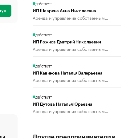
ДЕЙСТВУЕТ
туп
ИП Шаврина Анна Николаевна
Аренда и управление собственным...
ДЕЙСТВУЕТ
ИП Рожнов Дмитрий Николаевич
Аренда и управление собственным...
ДЕЙСТВУЕТ
ИП Кавинова Наталья Валерьевна
Аренда и управление собственным...
ДЕЙСТВУЕТ
ИП Дутова Наталья Юрьевна
Аренда и управление собственным...
ля
«От спорта тело стареет иначе». Как живет глава ко
Другие предприниматели в