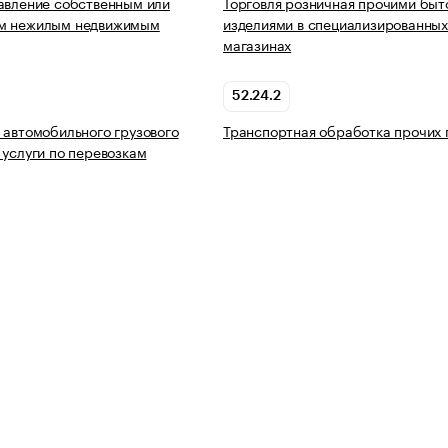
авление собственным или
Торговля розничная прочими бы
м нежилым недвижимым
изделиями в специализированны
магазинах
52.24.2
 автомобильного грузового
Транспортная обработка прочих 
 услуги по перевозкам