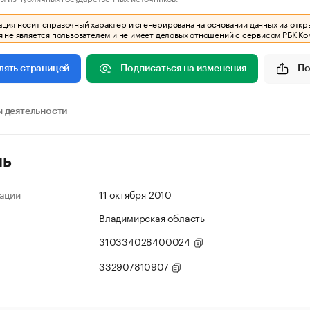
ия носит справочный характер и сгенерирована на основании данных из откр
 не является пользователем и не имеет деловых отношений с сервисом РБК Ко
Подписаться на изменения
По
лять страницей
 деятельности
ль
ации
11 октября 2010
Владимирская область
310334028400024
332907810907