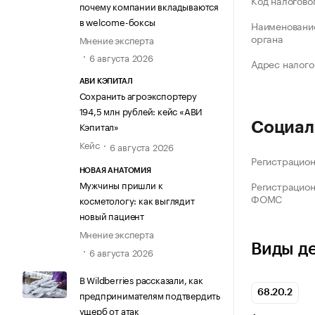
Код налогово
почему компании вкладываются
в welcome-боксы
Наименование
органа
Мнение эксперта
6 августа 2026
Адрес налого
АВИ КЭПИТАЛ
Сохранить агроэкспортеру
194,5 млн рублей: кейс «АВИ
Кэпитал»
Социал
Кейс
6 августа 2026
Регистрацио
НОВАЯ АНАТОМИЯ
Мужчины пришли к
Регистрацио
ФОМС
косметологу: как выглядит
новый пациент
Мнение эксперта
Виды д
6 августа 2026
В Wildberries рассказали, как
предпринимателям подтвердить
68.20.2
ущерб от атак