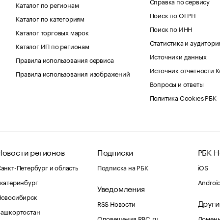
Справка по сервису
Каталог по регионам
Поиск по ОГРН
Каталог по категориям
Поиск по ИНН
Каталог торговых марок
Статистика и аудитори
Каталог ИП по регионам
Источники данных
Правила использования сервиса
Источник отчетности 
Правила использования изображений
Вопросы и ответы
Политика Cookies РБК
Новости регионов
Подписки
РБК Н
анкт-Петербург и область
Подписка на РБК
iOS
катеринбург
Androi
Уведомления
Новосибирск
Други
RSS Новости
Башкортостан
Оповещения RBC.ru
Домены