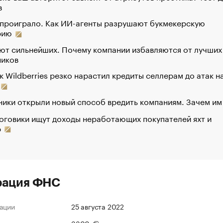
в
 проиграло. Как ИИ-агенты разрушают букмекерскую
рию
ют сильнейших. Почему компании избавляются от лучших
ников
к Wildberries резко нарастил кредиты селлерам до атак н
ики открыли новый способ вредить компаниям. Зачем им
оговики ищут доходы неработающих покупателей яхт и
р
рация ФНС
ации
25 августа 2022