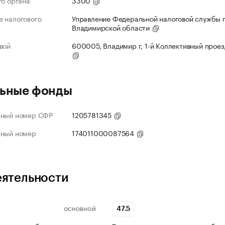
го органа
3300
 налогового
Управление Федеральной налоговой службы 
Владимирской области
вой
600005, Владимир г, 1-й Коллективный проезд
ьные фонды
нный номер СФР
1205781345
нный номер
174011000087564
еятельности
47.5
ОСНОВНОЙ