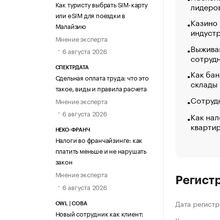
Как туристу выбрать SIM-карту
лидеро
или eSIM для поездки в
Казино
Малайзию
индуст
Мнение эксперта
Выжива
6 августа 2026
сотруд
СПЕКТРДАТА
Как бан
Сдельная оплата труда: что это
склады
такое, виды и правила расчета
Сотрудн
Мнение эксперта
6 августа 2026
Как нал
кварти
НЕКО-ФРАНЧ
Налоги во франчайзинге: как
платить меньше и не нарушать
закон
Мнение эксперта
Регист
6 августа 2026
Дата регистр
OWL | СОВА
Новый сотрудник как клиент: