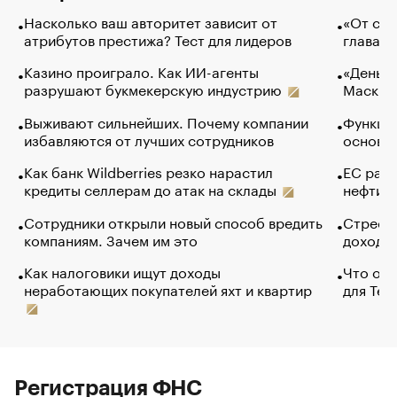
Насколько ваш авторитет зависит от
«От спо
атрибутов престижа? Тест для лидеров
глава к
Казино проиграло. Как ИИ-агенты
«Деньги
разрушают букмекерскую индустрию
Маск в 
Выживают сильнейших. Почему компании
Функции
избавляются от лучших сотрудников
основ э
Как банк Wildberries резко нарастил
ЕС раз
кредиты селлерам до атак на склады
нефти —
Сотрудники открыли новый способ вредить
Стресс 
компаниям. Зачем им это
доходов
Как налоговики ищут доходы
Что обв
неработающих покупателей яхт и квартир
для Tel
Регистрация ФНС