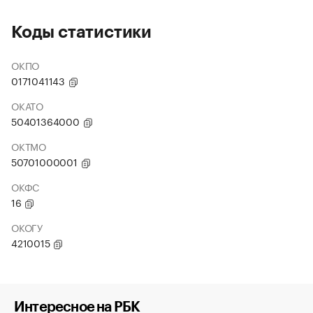
Коды статистики
ОКПО
0171041143
ОКАТО
50401364000
ОКТМО
50701000001
ОКФС
16
ОКОГУ
4210015
Интересное на РБК