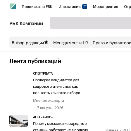
Подписка на РБК
Инвестиции
Мероприятия
Отр
Спорт
Школа управления РБК
РБК Образование
РБ
РБК Компании
Стиль
Крипто
РБК Бизнес-среда
Дискуссионный кл
Выбор редакции
Менеджмент и HR
Право и бухгалтер
Спецпроекты СПб
Конференции СПб
Спецпроекты
Технологии и медиа
Финансы
Рынок наличной валют
Лента публикаций
СПЕКТРДАТА
Проверка кандидатов для
кадрового агентства: как
повысить качество отбора
Мнение эксперта
7 августа 2026
АНО «АИПР»
Почему московские зарядные
станции работают не в полную
Главная
ИП П