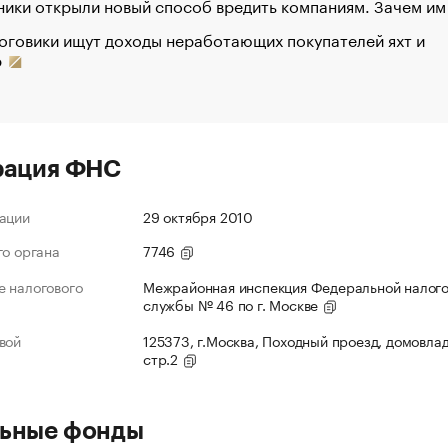
ики открыли новый способ вредить компаниям. Зачем им
оговики ищут доходы неработающих покупателей яхт и
р
рация ФНС
ации
29 октября 2010
го органа
7746
 налогового
Межрайонная инспекция Федеральной налог
службы № 46 по г. Москве
вой
125373, г.Москва, Походный проезд, домовлад
стр.2
ьные фонды