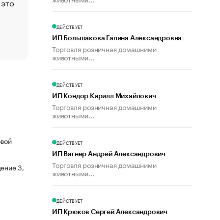
 это
Стресс обеспеченных людей: почему рост доходов 
счастья
Что обвинения против Павла Дурова значат для Tele
ДЕЙСТВУЕТ
пользователей
ИП Большакова Галина Александровна
Торговля розничная домашними
животными...
ДЕЙСТВУЕТ
ИП Кондор Кирилл Михайлович
Торговля розничная домашними
животными...
овой
ДЕЙСТВУЕТ
ИП Вагнер Андрей Александрович
Торговля розничная домашними
ение 3,
животными...
ДЕЙСТВУЕТ
ИП Крюков Сергей Александрович