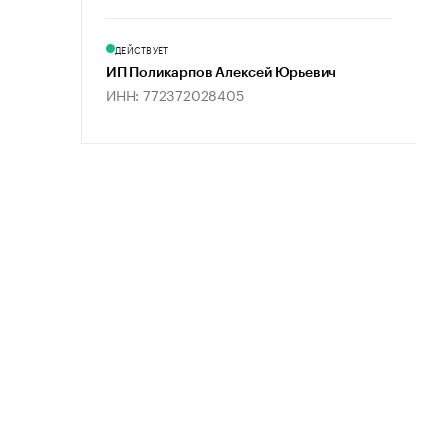
ДЕЙСТВУЕТ
ИП Поликарпов Алексей Юрьевич
ИНН: 772372028405