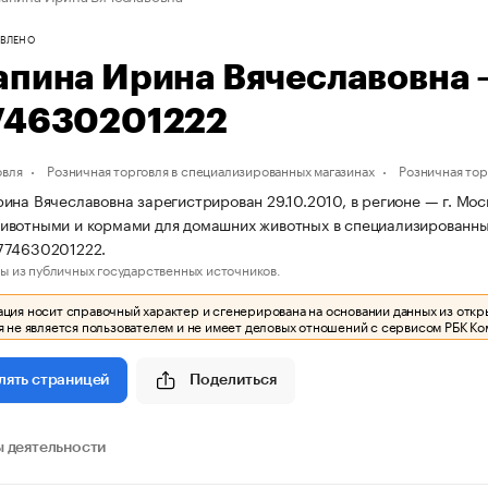
ВЛЕНО
апина Ирина Вячеславовна
74630201222
овля
Розничная торговля в специализированных магазинах
Розничная тор
ина Вячеславовна зарегистрирован 29.10.2010, в регионе — г. Мос
вотными и кормами для домашних животных в специализированны
774630201222.
ы из публичных государственных источников.
ия носит справочный характер и сгенерирована на основании данных из откр
 не является пользователем и не имеет деловых отношений с сервисом РБК Ко
Поделиться
лять страницей
 деятельности