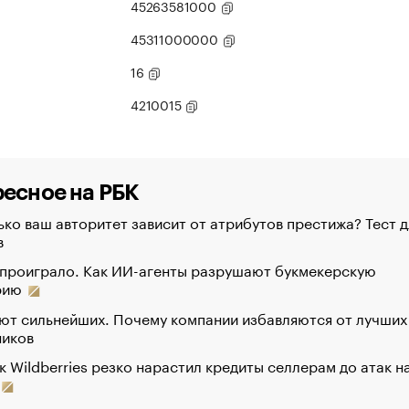
45263581000
45311000000
16
4210015
есное на РБК
ко ваш авторитет зависит от атрибутов престижа? Тест д
в
 проиграло. Как ИИ-агенты разрушают букмекерскую
рию
ют сильнейших. Почему компании избавляются от лучших
ников
к Wildberries резко нарастил кредиты селлерам до атак н