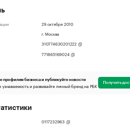
ль
ации
29 октября 2010
г. Москва
310774630201222
771865169024
е профилем бизнеса и публикуйте новости
Получить дос
 узнаваемость и развивайте личный бренд на РБК
татистики
0117232963