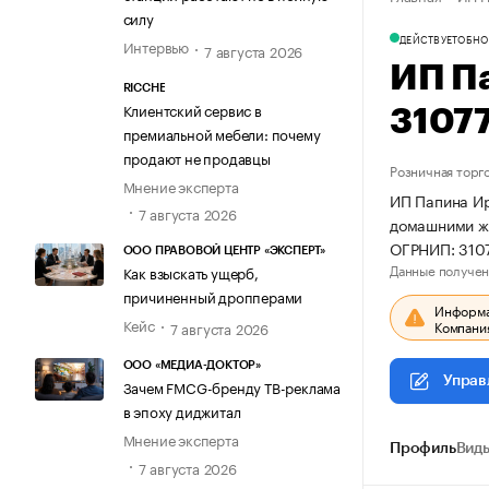
силу
ДЕЙСТВУЕТ
ОБНО
Интервью
7 августа 2026
ИП П
RICCHE
Клиентский сервис в
3107
премиальной мебели: почему
продают не продавцы
Розничная торг
Мнение эксперта
ИП Папина Ир
7 августа 2026
домашними жи
ОГРНИП: 310
ООО ПРАВОВОЙ ЦЕНТР «ЭКСПЕРТ»
Данные получен
Как взыскать ущерб,
причиненный дропперами
Информац
Кейс
Компания
7 августа 2026
ООО «МЕДИА-ДОКТОР»
Управ
Зачем FMCG-бренду ТВ-реклама
в эпоху диджитал
Мнение эксперта
Профиль
Виды
7 августа 2026