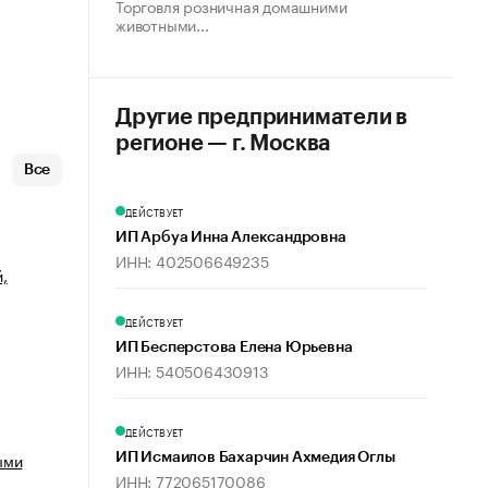
Торговля розничная домашними
животными...
Другие предприниматели в
регионе — г. Москва
Все
ДЕЙСТВУЕТ
ИП Арбуа Инна Александровна
ИНН: 402506649235
,
ДЕЙСТВУЕТ
ИП Бесперстова Елена Юрьевна
ИНН: 540506430913
ДЕЙСТВУЕТ
ыми
ИП Исмаилов Бахарчин Ахмедия Оглы
ИНН: 772065170086
х