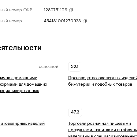
нный номер СФР
1280751106
нный номер
454181001270923
еятельности
32.1
ОСНОВНОЙ
зничная домашними
Производство ювелирных изделий
 кормами для домашних
бижутерии и подобных товаров
пециализированных
47.2
 и ювелирных изделий
Торговля розничная пищевыми
продуктами, напитками и табачн
изделиями в специализированны