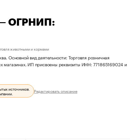
 — ОГРНИП:
говля животными и кормами
ква. Основной вид деятельности: Торговля розничная
х магазинах. ИП присвоены реквизиты ИНН: 771865169024 и
ытых источников.
Редактировать описание
мпании.