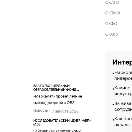
ОКАТО
ОКТМО
ОКФС
ОКОГУ
Интер
Насколь
лидеро
Казино
БЛАГОТВОРИТЕЛЬНЫЙ
ОБРАЗОВАТЕЛЬНЫЙ ФОНД
индуст
«МАРХАМАТ»
«Мархамат» провел летние
Выжива
смены для детей с ОВЗ
сотруд
Новость
7 августа 2026
Как бан
ИССЛЕДОВАТЕЛЬСКИЙ ЦЕНТР «АБП»
склады
(ABL)
Рейтинг как капитал: кому