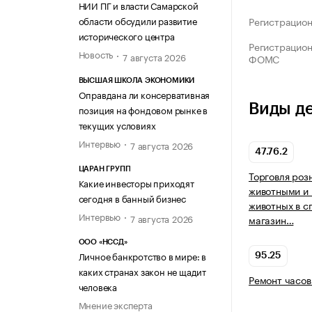
НИИ ПГ и власти Самарской
области обсудили развитие
Регистрацио
исторического центра
Регистрацио
Новость
7 августа 2026
ФОМС
ВЫСШАЯ ШКОЛА ЭКОНОМИКИ
Оправдана ли консервативная
Виды д
позиция на фондовом рынке в
текущих условиях
Интервью
7 августа 2026
47.76.2
ЦАРАН ГРУПП
Торговля ро
Какие инвесторы приходят
животными и
сегодня в банный бизнес
животных в с
Интервью
7 августа 2026
магазин…
ООО «НССД»
Личное банкротство в мире: в
95.25
каких странах закон не щадит
Ремонт часов
человека
Мнение эксперта