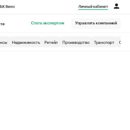
БК Вино
Личный кабинет
Город
Стать экспертом
Управлять компанией
кте
нсы
Недвижимость
Ретейл
Производство
Транспорт
Образ