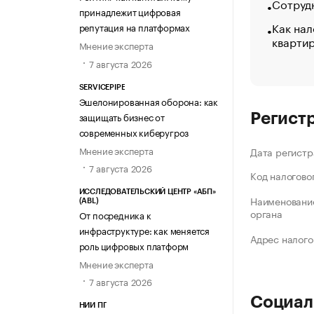
Сотрудн
принадлежит цифровая
Как нал
репутация на платформах
кварти
Мнение эксперта
7 августа 2026
SERVICEPIPE
Эшелонированная оборона: как
защищать бизнес от
Регист
современных киберугроз
Мнение эксперта
Дата регистр
7 августа 2026
Код налогово
ИССЛЕДОВАТЕЛЬСКИЙ ЦЕНТР «АБП»
Наименование
(ABL)
органа
От посредника к
инфраструктуре: как меняется
Адрес налого
роль цифровых платформ
Мнение эксперта
7 августа 2026
Социал
НИИ ПГ