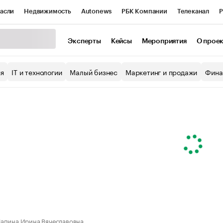
асли
Недвижимость
Autonews
РБК Компании
Телеканал
Р
К Курсы
РБК Life
Тренды
Визионеры
Национальные проекты
Эксперты
Кейсы
Мероприятия
О прое
уб
Исследования
Кредитные рейтинги
Франшизы
Газета
ия
IT и технологии
Малый бизнес
Маркетинг и продажи
Фина
Проверка контрагентов
Политика
Экономика
Бизнес
ы
апина Ирина Вячеславовна