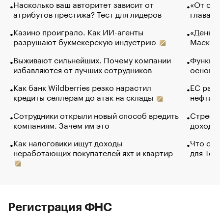
Насколько ваш авторитет зависит от
«От спо
атрибутов престижа? Тест для лидеров
глава к
Казино проиграло. Как ИИ-агенты
«Деньги
разрушают букмекерскую индустрию
Маск в 
Выживают сильнейших. Почему компании
Функции
избавляются от лучших сотрудников
основ э
Как банк Wildberries резко нарастил
ЕС раз
кредиты селлерам до атак на склады
нефти —
Сотрудники открыли новый способ вредить
Стресс 
компаниям. Зачем им это
доходов
Как налоговики ищут доходы
Что обв
неработающих покупателей яхт и квартир
для Tel
Регистрация ФНС