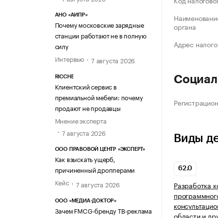
Код налогово
АНО «АИПР»
Наименование
Почему московские зарядные
органа
станции работают не в полную
Адрес налого
силу
Интервью
7 августа 2026
Социал
RICCHE
Клиентский сервис в
премиальной мебели: почему
Регистрацио
продают не продавцы
Мнение эксперта
7 августа 2026
Виды д
ООО ПРАВОВОЙ ЦЕНТР «ЭКСПЕРТ»
Как взыскать ущерб,
причиненный дропперами
62.0
Кейс
7 августа 2026
Разработка 
программного
ООО «МЕДИА-ДОКТОР»
консультацио
Зачем FMCG-бренду ТВ-реклама
области и др