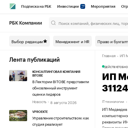
Подписка на РБК
Инвестиции
Мероприятия
Отр
Спорт
Школа управления РБК
РБК Образование
РБ
РБК Компании
Город
Стиль
Крипто
РБК Бизнес-среда
Дискусси
Выбор редакции
Менеджмент и HR
Право и бухгал
Спецпроекты СПб
Конференции СПб
Спецпроекты
Главная
ИП М
Технологии и медиа
Финансы
Рынок наличной валют
Лента публикаций
ДЕЙСТВУЕТ
ОБНО
КОНСАЛТИНГОВАЯ КОМПАНИЯ
ИП М
BITOBE
В Лектории BITOBE представили
3112
обновленный инструмент
оценки лидеров
Новость
IT-технологии
8 августа 2026
ИП Медведев 
VPROEKTE
компьютерног
Управление строительством: как
реквизиты И
студия реализует
Данные получен