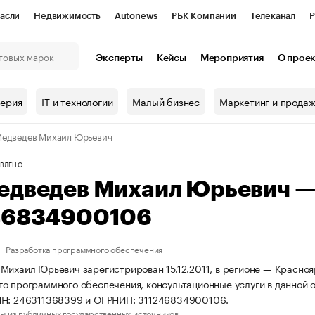
асли
Недвижимость
Autonews
РБК Компании
Телеканал
Р
К Курсы
РБК Life
Тренды
Визионеры
Национальные проекты
Эксперты
Кейсы
Мероприятия
О прое
онный клуб
Исследования
Кредитные рейтинги
Франшизы
Г
терия
IT и технологии
Малый бизнес
Маркетинг и прода
Проверка контрагентов
Политика
Экономика
Бизнес
едведев Михаил Юрьевич
ы
ВЛЕНО
едведев Михаил Юрьевич 
46834900106
Разработка программного обеспечения
Михаил Юрьевич зарегистрирован 15.12.2011, в регионе — Красноя
о программного обеспечения, консультационные услуги в данной 
НН: 246311368399 и ОГРНИП: 311246834900106.
ы из публичных государственных источников.