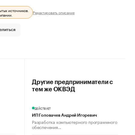
ытых источников.
Редактировать описание
мпании.
елиться
Другие предприниматели с
тем же ОКВЭД
ДЕЙСТВУЕТ
ИП Головачев Андрей Игоревич
Разработка компьютерного программного
обеспечения...