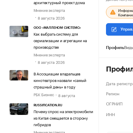
архитектурный проект дома
Мнение эксперта
Информац
Компания
8 августа 2026
ООО «МАЛЛЕНОМ СИСТЕМС»
Управ
Как выбрать систему для
сериализации и агрегации на
производстве
Профиль
Виды
Мнение эксперта
8 августа 2026
Профи
В Ассоциации владельцев
кинотеатров назвали «самый
Дата регистр
страшный день» в году
Регион
РБК Бизнес
8 августа
ОГРНИП
RUSSIFICATION.RU
Почему спрос на электромобили
ИНН
из Китая смещается в сторону
гибридов
Мнение эксперта