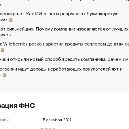
в
 проиграло. Как ИИ-агенты разрушают букмекерскую
рию
ют сильнейших. Почему компании избавляются от лучших
ников
к Wildberries резко нарастил кредиты селлерам до атак н
ики открыли новый способ вредить компаниям. Зачем им
оговики ищут доходы неработающих покупателей яхт и
р
рация ФНС
ации
15 декабря 2011