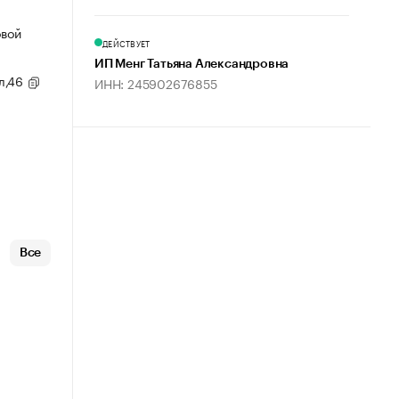
овой
ДЕЙСТВУЕТ
ИП Менг Татьяна Александровна
ул,46
ИНН: 245902676855
Все