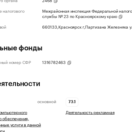
го органа
2468
 налогового
Межрайонная инспекция Федеральной налог
службы № 23 по Красноярскому краю
вой
660133,Красноярск г,Партизана Железняка 
ьные фонды
нный номер СФР
1316782463
еятельности
73.1
ОСНОВНОЙ
компьютерного
Деятельность рекламная
 обеспечения,
нные услуги в данной
уги…