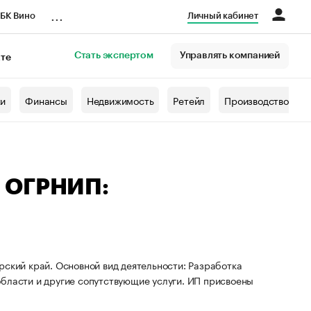
...
БК Вино
Личный кабинет
Стать экспертом
Управлять компанией
кте
азета
жи
Финансы
Недвижимость
Ретейл
Производство
— ОГРНИП:
рский край. Основной вид деятельности: Разработка
области и другие сопутствующие услуги. ИП присвоены