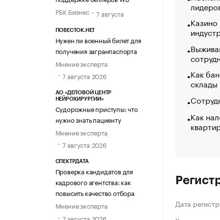
лидеро
РБК Бизнес
7 августа
Казино
индуст
ПОВЕСТОК.НЕТ
Нужен ли военный билет для
Выжива
получения загранпаспорта
сотруд
Мнение эксперта
Как бан
7 августа 2026
склады
АО «ДЕЛОВОЙ ЦЕНТР
Сотрудн
НЕЙРОХИРУРГИИ»
Судорожные приступы: что
Как нал
нужно знать пациенту
кварти
Мнение эксперта
7 августа 2026
СПЕКТРДАТА
Проверка кандидатов для
Регист
кадрового агентства: как
повысить качество отбора
Дата регистр
Мнение эксперта
7 августа 2026