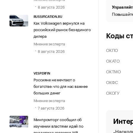
8 августа 2026
Управляйт
Повышайте
RUSSIFICATION.RU
Как Volkswagen вернулся на
российский рынок без единого
Коды с
дилера
Мнение эксперта
ОКПО
8 августа 2026
ОКАТО
ОКТМО
VESPERFIN
Россияне не мечтают о
ОКФС
богатстве: что для нас важнее
ОКОГУ
больших денег
Мнение эксперта
7 августа 2026
Минпромторг сообщил об
Интер
изучении властями идей по
Насколь
поддержке селлеров WB