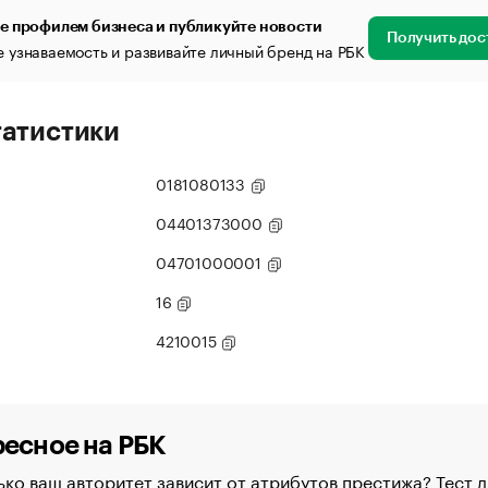
е профилем бизнеса и публикуйте новости
Получить дос
 узнаваемость и развивайте личный бренд на РБК
татистики
0181080133
04401373000
04701000001
16
4210015
есное на РБК
ко ваш авторитет зависит от атрибутов престижа? Тест д