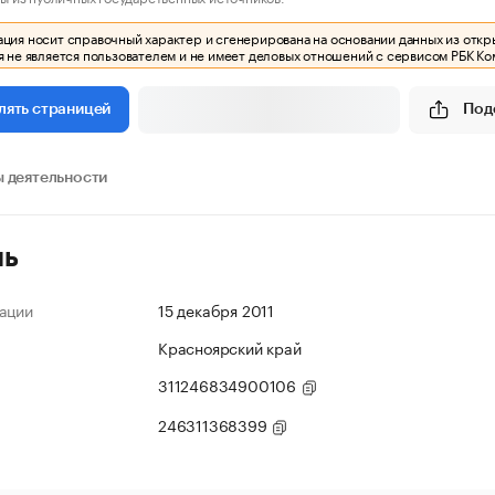
ия носит справочный характер и сгенерирована на основании данных из откр
 не является пользователем и не имеет деловых отношений с сервисом РБК Ко
Под
лять страницей
 деятельности
ль
ации
15 декабря 2011
Красноярский край
311246834900106
246311368399