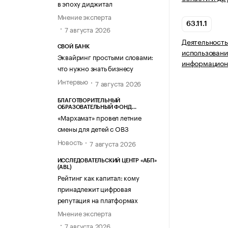
в эпоху диджитал
Мнение эксперта
63.11.1
7 августа 2026
Деятельность
СВОЙ БАНК
использовани
Эквайринг простыми словами:
информацион
что нужно знать бизнесу
Интервью
7 августа 2026
БЛАГОТВОРИТЕЛЬНЫЙ
ОБРАЗОВАТЕЛЬНЫЙ ФОНД
«МАРХАМАТ»
«Мархамат» провел летние
смены для детей с ОВЗ
Новость
7 августа 2026
ИССЛЕДОВАТЕЛЬСКИЙ ЦЕНТР «АБП»
(ABL)
Рейтинг как капитал: кому
принадлежит цифровая
репутация на платформах
Мнение эксперта
7 августа 2026